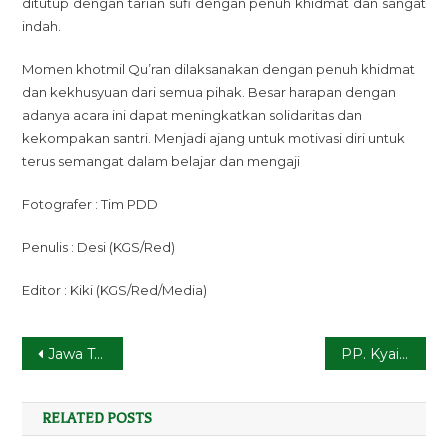
ditutup dengan tarian sufi dengan penuh khidmat dan sangat
indah.
Momen khotmil Qu’ran dilaksanakan dengan penuh khidmat
dan kekhusyuan dari semua pihak. Besar harapan dengan
adanya acara ini dapat meningkatkan solidaritas dan
kekompakan santri. Menjadi ajang untuk motivasi diri untuk
terus semangat dalam belajar dan mengaji
Fotografer : Tim PDD
Penulis : Desi (KGS/Red)
Editor : Kiki (KGS/Red/Media)
Navigasi
Jawa Tengah, Jakarta, Jawa Barat, dan Banten Menjadi Rute Ziarah Wali Tahun 2024
PP. Kyai Galang Sewu Peringati Malam Satu Suro, Bapak K.H. Salaf Beri Pesan Begini
pos
RELATED POSTS