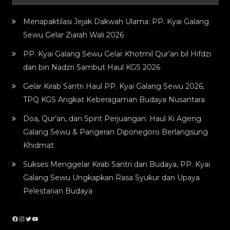
Menapaktilasi Jejak Dakwah Ulama: PP. Kyai Galang
Sewu Gelar Ziarah Wali 2026
PP. Kyai Galang Sewu Gelar Khotmil Qur’an bil Hifdzi
dan bin Nadzri Sambut Haul KGS 2026
Gelar Kirab Santri Haul PP. Kyai Galang Sewu 2026,
TPQ KGS Angkat Keberagaman Budaya Nusantara
Doa, Qur’an, dan Spirit Perjuangan: Haul Ki Ageng
Galang Sewu & Pangeran Diponegoro Berlangsung
Khidmat
Sukses Menggelar Kirab Santri dan Budaya, PP. Kyai
Galang Sewu Ungkapkan Rasa Syukur dan Upaya
Pelestarian Budaya
Facebook
Instagram
Twitter
YouTube