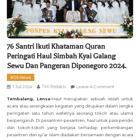
76 Santri Ikuti Khataman Quran
Peringati Haul Simbah Kyai Galang
Sewu Dan Pangeran Diponegoro 2024.
KGS-News
On
7 Juli 2024
Tim Redaksi
Leave A Comment
76
Tembalang, Lensa-
Haul merupakan sebuah istilah untuk
Santri
acara atau serangkaian kegiatan yang ditujukan dalam rangka
Ikuti
peringatan satu tahun wafatnya seorang tokoh atau ulama
Khataman
berpengaruh. Di pesantren-pesantren, haul untuk para pendiri
Quran
dan tokoh-tokoh yang berjasa terhadap perkembangan
Peringati
pesantren dan syi’ar islam diadakan bersamaan dengan acara
Haul