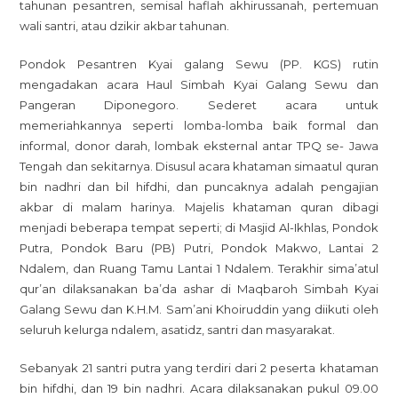
tahunan pesantren, semisal haflah akhirussanah, pertemuan
Simbah
wali santri, atau dzikir akbar tahunan.
Kyai
Galang
Pondok Pesantren Kyai galang Sewu (PP. KGS) rutin
Sewu
mengadakan acara Haul Simbah Kyai Galang Sewu dan
Dan
Pangeran Diponegoro. Sederet acara untuk
Pangeran
memeriahkannya seperti lomba-lomba baik formal dan
Diponegoro
informal, donor darah, lombak eksternal antar TPQ se- Jawa
2024.
Tengah dan sekitarnya. Disusul acara khataman simaatul quran
bin nadhri dan bil hifdhi, dan puncaknya adalah pengajian
akbar di malam harinya. Majelis khataman quran dibagi
menjadi beberapa tempat seperti; di Masjid Al-Ikhlas, Pondok
Putra, Pondok Baru (PB) Putri, Pondok Makwo, Lantai 2
Ndalem, dan Ruang Tamu Lantai 1 Ndalem. Terakhir sima’atul
qur’an dilaksanakan ba’da ashar di Maqbaroh Simbah Kyai
Galang Sewu dan K.H.M. Sam’ani Khoiruddin yang diikuti oleh
seluruh kelurga ndalem, asatidz, santri dan masyarakat.
Sebanyak 21 santri putra yang terdiri dari 2 peserta khataman
bin hifdhi, dan 19 bin nadhri. Acara dilaksanakan pukul 09.00