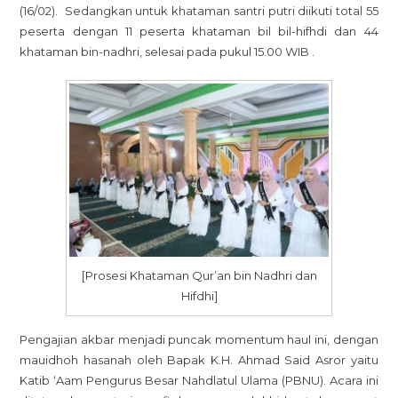
(16/02). Sedangkan untuk khataman santri putri diikuti total 55
peserta dengan 11 peserta khataman bil bil-hifhdi dan 44
khataman bin-nadhri, selesai pada pukul 15.00 WIB .
[Prosesi Khataman Qur’an bin Nadhri dan
Hifdhi]
Pengajian akbar menjadi puncak momentum haul ini, dengan
mauidhoh hasanah oleh Bapak K.H. Ahmad Said Asror yaitu
Katib ‘Aam Pengurus Besar Nahdlatul Ulama (PBNU). Acara ini