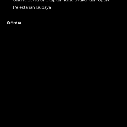
Pelestarian Budaya
Facebook
Instagram
Twitter
YouTube