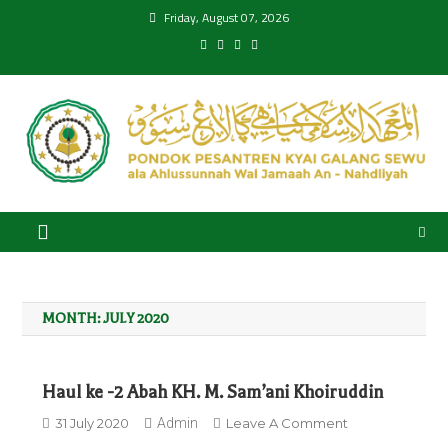
Skip
Friday, August 07, 2026
to
content
Pondok Pesantren Kyai
ala Ahlussunnah Wal Jamaah An-Nahdliyyah
Galang Sewu
MONTH:
JULY 2020
Haul ke -2 Abah KH. M. Sam’ani Khoiruddin
On
31 July 2020
Admin
Leave A Comment
Haul