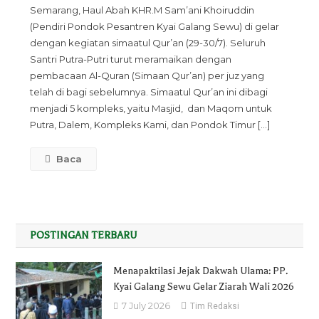
Semarang, Haul Abah KHR.M Sam’ani Khoiruddin
Ke
(Pendiri Pondok Pesantren Kyai Galang Sewu) di gelar
-2
dengan kegiatan simaatul Qur’an (29-30/7). Seluruh
Abah
Santri Putra-Putri turut meramaikan dengan
KH.
pembacaan Al-Quran (Simaan Qur’an) per juz yang
M.
telah di bagi sebelumnya. Simaatul Qur’an ini dibagi
Sam’ani
menjadi 5 kompleks, yaitu Masjid, dan Maqom untuk
Khoiruddin
Putra, Dalem, Kompleks Kami, dan Pondok Timur […]
Baca
POSTINGAN TERBARU
Menapaktilasi Jejak Dakwah Ulama: PP.
Kyai Galang Sewu Gelar Ziarah Wali 2026
7 July 2026
Tim Redaksi