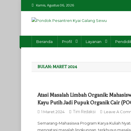
Skip
Kamis, Agustus 06, 2026
to
content
Pondok Pesantren K
ala Ahlussunnah Wal Jamaah An-Nahdliyyah
Beranda
Profil
Layanan
Pendidi
BULAN:
MARET 2024
Atasi Masalah Limbah Organik: Mahasi
Kayu Putih Jadi Pupuk Organik Cair (PO
1 Maret 2024
Tim Redaksi
Leave A Com
Semarang-Mahasiswa Program Karya Kuliah Nyata (
mengatasi masalah lingkungan, terkhusus masala