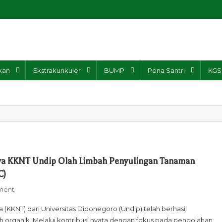
yai Galang Sewu
kan
Ekstrakurikuler
BUMP
Pena Santri
KGS
swa KKNT Undip Olah Limbah Penyulingan Tanaman
C)
On
ment
Atasi
KKNT) dari Universitas Diponegoro (Undip) telah berhasil
Masalah
h organik. Melalui kontribusi nyata dengan fokus pada pengolahan