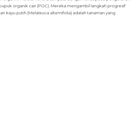
Limbah
pupuk organik cair (POC). Mereka mengambil langkah progresif
Organik:
 kayu putih (Melaleuca alternifolia) adalah tanaman yang
Mahasiswa
KKNT
Undip
Olah
Limbah
Penyulingan
Tanaman
Kayu
Putih
Jadi
Pupuk
Organik
Cair
(POC)