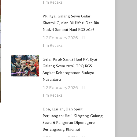
Tim Redaksi
PP. Kyai Galang Sewu Gelar
Khotmil Qur’an Bil Hifdzi Dan Bin
Nadzri Sambut Haul KGS 2026
2 February 2026
Tim Redaksi
Gelar Kirab Santri Haul PP. Kyai
Galang Sewu 2026, TPQ KGS
Angkat Keberagaman Budaya
Nusantara
2 February 2026
Tim Redaksi
Doa, Qur’an, Dan Spirit
Perjuangan: Haul Ki Ageng Galang
Sewu & Pangeran Diponegoro
Berlangsung Khidmat