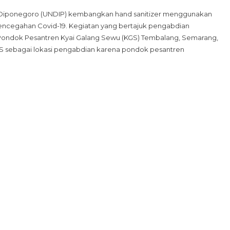
Kembangkan
tas Diponegoro (UNDIP) kembangkan hand sanitizer menggunakan
Hand
 pencegahan Covid-19. Kegiatan yang bertajuk pengabdian
Sanitizer
las Pondok Pesantren Kyai Galang Sewu (KGS) Tembalang, Semarang,
Berbasis
GS sebagai lokasi pengabdian karena pondok pesantren
Nano
Partikel
Cu,
Mahasiswa
Fisika
UNDIP
Lakukan
Pengabdian
Di
Ponpes
KGS