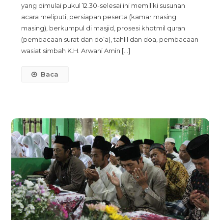
yang dimulai pukul 12.30-selesai ini memiliki susunan
Putri
acara meliputi, persiapan peserta (kamar masing
Ponpes.
masing), berkumpul di masjid, prosesi khotmil quran
Kyai
(pembacaan surat dan do’a), tahlil dan doa, pembacaan
Galang
wasiat simbah K.H. Arwani Amin […]
Sewu
Ikuti
Baca
Khotmil
Qur’an
Dengan
Khidmat