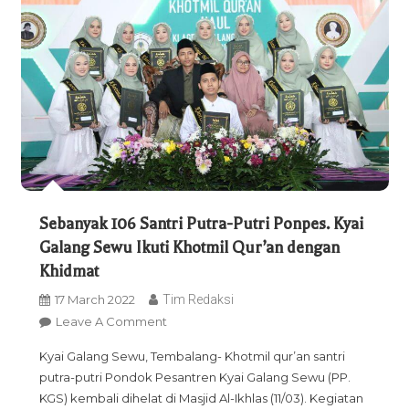
Sebanyak 106 Santri Putra-Putri Ponpes. Kyai
Galang Sewu Ikuti Khotmil Qur’an dengan
Khidmat
17 March 2022
Tim Redaksi
On
Leave A Comment
Sebanyak
Kyai Galang Sewu, Tembalang- Khotmil qur’an santri
106
putra-putri Pondok Pesantren Kyai Galang Sewu (PP.
Santri
KGS) kembali dihelat di Masjid Al-Ikhlas (11/03). Kegiatan
Putra-