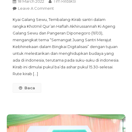
18 March 2022
Tim Redaksi
On
Leave A Comment
Kirab
Kyai Galang Sewu, Tembalang-Kirab santri dalam
Santri
rangka Khotmil Qur’an Haflah Akhirussannah Ki Ageng
2022,
Galang Sewu dan Pangeran Diponegoro (11/03),
Meriahkan
mengangkat tema “Semangat Juang Santri Merajut
Acara
Kebhinekaan dalam Bingkai Digitalisasi” dengan tujuan
Haul
untuk melestarikan dan menghidupkan budaya yang
Ki
ada di indonesia, terutama pada suku-suku di indonesia.
Ageng
Kirab ini dimulai pukul ba’da ashar pukul 15.30-selesai.
Galang
Rute kirab […]
Sewu
Dan
Baca
Pangeran
Diponegoro