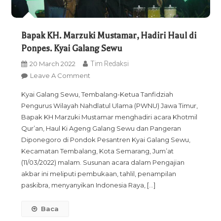
Bapak KH. Marzuki Mustamar, Hadiri Haul di
Ponpes. Kyai Galang Sewu
20 March 2022
Tim Redaksi
On
Leave A Comment
Bapak
Kyai Galang Sewu, Tembalang-Ketua Tanfidziah
KH.
Pengurus Wilayah Nahdlatul Ulama (PWNU) Jawa Timur,
Marzuki
Bapak KH Marzuki Mustamar menghadiri acara Khotmil
Mustamar,
Qur’an, Haul Ki Ageng Galang Sewu dan Pangeran
Hadiri
Diponegoro di Pondok Pesantren Kyai Galang Sewu,
Haul
Kecamatan Tembalang, Kota Semarang, Jum’at
Di
(11/03/2022) malam. Susunan acara dalam Pengajian
Ponpes.
akbar ini meliputi pembukaan, tahlil, penampilan
Kyai
paskibra, menyanyikan Indonesia Raya, […]
Galang
Sewu
Baca