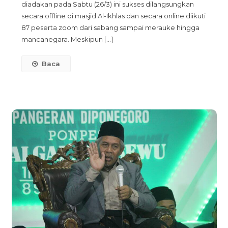
diadakan pada Sabtu (26/3) ini sukses dilangsungkan
Sewu
secara offline di masjid Al-Ikhlas dan secara online diikuti
Sukses
87 peserta zoom dari sabang sampai merauke hingga
Gelar
mancanegara. Meskipun […]
Acara:
Talkshow
Baca
Pra
Nikah
Terbesar
Se-
Tembalang,
Banyumanik
Dalam
Lingkup
Pesantren