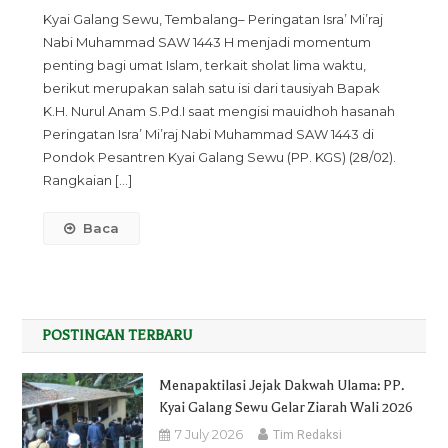
Peringatan
Kyai Galang Sewu, Tembalang– Peringatan Isra’ Mi’raj
Isra’
Nabi Muhammad SAW 1443 H menjadi momentum
Mi’raj,
penting bagi umat Islam, terkait sholat lima waktu,
Bapak
berikut merupakan salah satu isi dari tausiyah Bapak
K.H
K.H. Nurul Anam S.Pd.I saat mengisi mauidhoh hasanah
Nurul
Peringatan Isra’ Mi’raj Nabi Muhammad SAW 1443 di
Anam
Pondok Pesantren Kyai Galang Sewu (PP. KGS) (28/02).
Ingatkan
Rangkaian […]
Untuk
Semangat
Baca
Beribadah
POSTINGAN TERBARU
Menapaktilasi Jejak Dakwah Ulama: PP.
Kyai Galang Sewu Gelar Ziarah Wali 2026
7 July 2026
Tim Redaksi