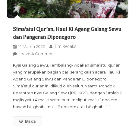
Sima’atul Qur’an, Haul Ki Ageng Galang Sewu
dan Pangeran Diponegoro
14 March 2022
Tim Redaksi
On
Leave A Comment
Sima’atul
Kyai Galang Sewu, Tembalang- Adakan sima’atul qur’an
Qur’an,
yang merupakan bagian dari serangkaian acara Haul Ki
Haul
Ageng Galang Sewu dan Pangeran Diponegoro.
Ki
Sima’atul qur’an ini diikuti oleh seluruh santri Pondok
Ageng
Pesantren Kyai Galang Sewu (PP. KGS), dengan jumlah 7
Galang
majlis yaitu 4 majlis santri putri meliputi majlis 1 ndalem
Sewu
bawah bil-ghoib, majlis 2 ndalem atas bil-ghoib, […]
Dan
Pangeran
Baca
Diponegoro