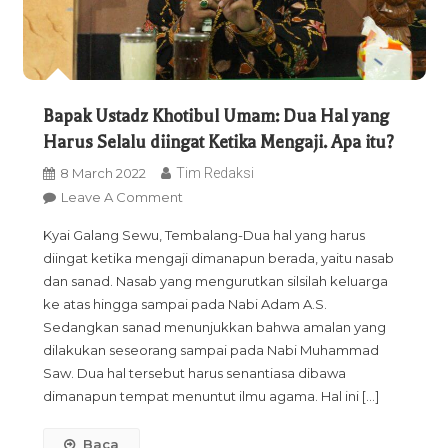
Bapak Ustadz Khotibul Umam: Dua Hal yang
Harus Selalu diingat Ketika Mengaji. Apa itu?
8 March 2022
Tim Redaksi
On
Leave A Comment
Bapak
Kyai Galang Sewu, Tembalang-Dua hal yang harus
Ustadz
diingat ketika mengaji dimanapun berada, yaitu nasab
Khotibul
dan sanad. Nasab yang mengurutkan silsilah keluarga
Umam:
ke atas hingga sampai pada Nabi Adam A.S.
Dua
Sedangkan sanad menunjukkan bahwa amalan yang
Hal
dilakukan seseorang sampai pada Nabi Muhammad
Yang
Saw. Dua hal tersebut harus senantiasa dibawa
Harus
dimanapun tempat menuntut ilmu agama. Hal ini […]
Selalu
Diingat
Baca