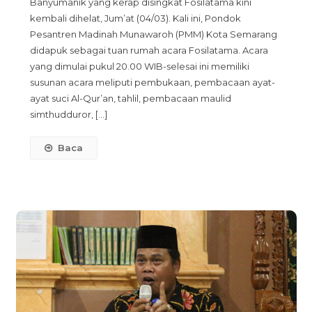
Banyumanik yang kerap disingkat Fosilatama kini
Al-
kembali dihelat, Jum’at (04/03). Kali ini, Pondok
Mutamakkin
Pesantren Madinah Munawaroh (PMM) Kota Semarang
Sampaikan
didapuk sebagai tuan rumah acara Fosilatama. Acara
Keistimewaan
yang dimulai pukul 20.00 WIB-selesai ini memiliki
Bulan
susunan acara meliputi pembukaan, pembacaan ayat-
Sya’ban.
ayat suci Al-Qur’an, tahlil, pembacaan maulid
simthudduror, […]
Baca