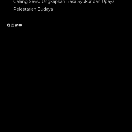
Galang Sewu Ungkapkan Rasa Syukur dan Upaya
Pelestarian Budaya
Facebook
Instagram
Twitter
YouTube