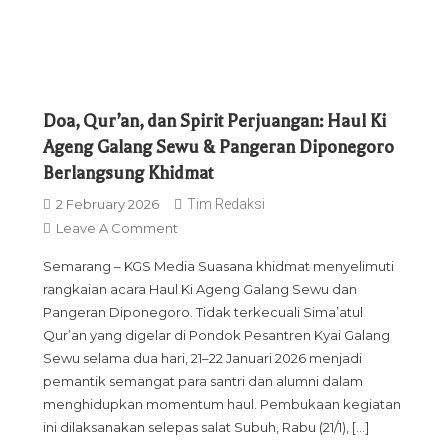
Keberagaman
Budaya
Nusantara
Doa, Qur’an, dan Spirit Perjuangan: Haul Ki
Ageng Galang Sewu & Pangeran Diponegoro
Berlangsung Khidmat
2 February 2026
Tim Redaksi
On
Leave A Comment
Doa,
Semarang – KGS Media Suasana khidmat menyelimuti
Qur’an,
rangkaian acara Haul Ki Ageng Galang Sewu dan
Dan
Pangeran Diponegoro. Tidak terkecuali Sima’atul
Spirit
Qur’an yang digelar di Pondok Pesantren Kyai Galang
Perjuangan:
Sewu selama dua hari, 21–22 Januari 2026 menjadi
Haul
pemantik semangat para santri dan alumni dalam
Ki
menghidupkan momentum haul. Pembukaan kegiatan
Ageng
ini dilaksanakan selepas salat Subuh, Rabu (21/1), […]
Galang