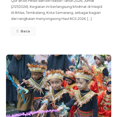
Qur’an bil Hifdzi dan bin Nadzri Tahun 2026, Jumat
Khotmil
(23/1/2026). Kegiatan ini berlangsung khidmat di Masjid
Qur’an
Al Ikhlas, Tembalang, Kota Semarang, sebagai bagian
Bil
dari rangkaian menyongsong Haul KGS 2026. […]
Hifdzi
Dan
Baca
Bin
Nadzri
Sambut
Haul
KGS
2026