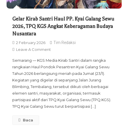
Gelar Kirab Santri Haul PP. Kyai Galang Sewu
2026, TPQ KGS Angkat Keberagaman Budaya
Nusantara
2 February 2026
Tim Redaksi
On
Leave A Comment
Gelar
Semarang — KGS Media Kirab Santri dalam rangka
Kirab
rangkaian Haul Pondok Pesantren Kyai Galang Sewu
Santri
Tahun 2026 berlangsung meriah pada Jumat (23/1).
Haul
Kegiatan yang digelar di sepanjang Jalan Jurang
PP.
Blimbing, Tembalang, tersebut diikuti oleh berbagai
Kyai
elemen santri, masyarakat, organisasi, termasuk
Galang
partisipasi aktif dari TPQ Kyai Galang Sewu (TPQ KGS).
Sewu
TPQ Kyai Galang Sewu turut berpartisipasi […]
2026,
TPQ
Baca
KGS
Angkat