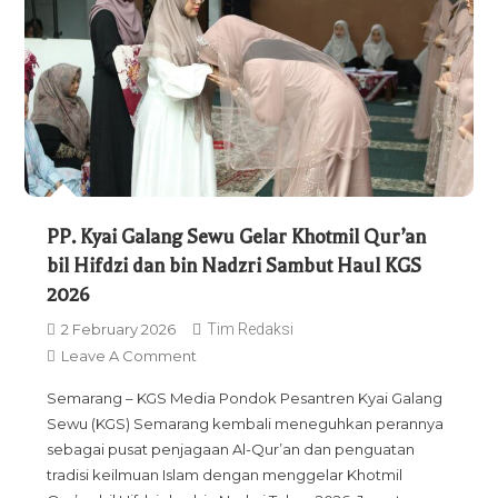
PP. Kyai Galang Sewu Gelar Khotmil Qur’an
bil Hifdzi dan bin Nadzri Sambut Haul KGS
2026
2 February 2026
Tim Redaksi
On
Leave A Comment
PP.
Semarang – KGS Media Pondok Pesantren Kyai Galang
Kyai
Sewu (KGS) Semarang kembali meneguhkan perannya
Galang
sebagai pusat penjagaan Al-Qur’an dan penguatan
Sewu
tradisi keilmuan Islam dengan menggelar Khotmil
Gelar