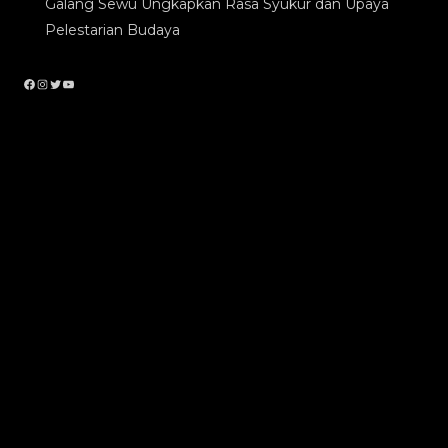
Galang Sewu Ungkapkan Rasa Syukur dan Upaya
Pelestarian Budaya
Facebook
Instagram
Twitter
YouTube