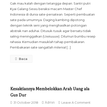
Gak mau kalah dengan tetangga depan. Santri putri
Arnold
Kyai Galang Sewu beraksi macam Master Chef
Bahagia
Indonesia di dunia sate-persatean. Seperti pembuatan
Melihat
sate pada umumnya. Daging kambing dipotong
Ini
dengan teknik seni yang menghasilkan potongan
abstrak nan aduhai. Ditusuk-tusuk agar bersatu tidak
saling meninggalkan (Uwiiuuuw). Dilumuri bumbu resep
rahasia. Kemudian masuklah tahap pembakaran.
Pembakaran sate sangatlah milenial […]
Baca
Kesaktiannya Membelokkan Arah Uang ala
Gus Dur
On
31 October 2018
Admin
Leave A Comment