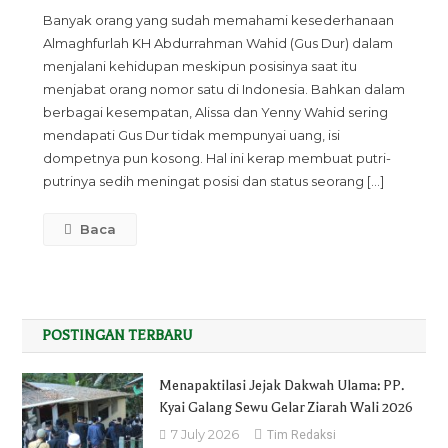
Kesaktian
Banyak orang yang sudah memahami kesederhanaan
Membelok
Almaghfurlah KH Abdurrahman Wahid (Gus Dur) dalam
Arah
menjalani kehidupan meskipun posisinya saat itu
Uang
menjabat orang nomor satu di Indonesia. Bahkan dalam
Ala
berbagai kesempatan, Alissa dan Yenny Wahid sering
Gus
mendapati Gus Dur tidak mempunyai uang, isi
Dur
dompetnya pun kosong. Hal ini kerap membuat putri-
putrinya sedih meningat posisi dan status seorang […]
Baca
POSTINGAN TERBARU
Menapaktilasi Jejak Dakwah Ulama: PP.
Kyai Galang Sewu Gelar Ziarah Wali 2026
7 July 2026
Tim Redaksi