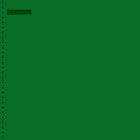
KGS Media
KGS TV Television
KGS Devnet
KGS Kaligrafi
KGS Sound
KGS RnE
Rebana KGS
Silat dan Olahraga
BUMP
Angkringan
Alfa Bark
Kantin
Barber Shop
KGS Smart
KGS COM
Laundry KGS
Pertapon
Pena Santri
Puisi
Humor
Anekdot
Cerita Santri (Ceri)
KGS-News
Pojok Baca
Lapak Fuqoha
Artikel Islami
Figur
Khutbah Jum’at