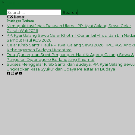
Insight
Search
for:
KGS Devnet
Postingan Terbaru
Menapaktilasi Jejak Dakwah Ulama: PP. Kyai Galang Sewu Gelar
Ziarah Wali 2026
PP. Kyai Galang Sewu Gelar Khotmil Qur’an bil Hifdzi dan bin Nadzr
Sambut Haul KGS 2026
Gelar Kirab Santri Haul PP. Kyai Galang Sewu 2026, TPQ KGS Angk
Keberagaman Budaya Nusantara
Doa, Qur’an, dan Spirit Perjuangan: Haul Ki Ageng Galang Sewu &
Pangeran Diponegoro Berlangsung Khidmat
Sukses Menggelar Kirab Santri dan Budaya, PP. Kyai Galang Sewu
Ungkapkan Rasa Syukur dan Upaya Pelestarian Budaya
Facebook
Instagram
Twitter
YouTube