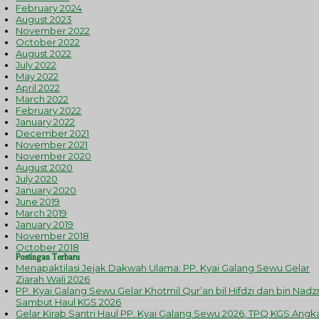
February 2024
August 2023
November 2022
October 2022
August 2022
July 2022
May 2022
April 2022
March 2022
February 2022
January 2022
December 2021
November 2021
November 2020
August 2020
July 2020
January 2020
June 2019
March 2019
January 2019
November 2018
October 2018
Postingan Terbaru
Menapaktilasi Jejak Dakwah Ulama: PP. Kyai Galang Sewu Gelar
Ziarah Wali 2026
PP. Kyai Galang Sewu Gelar Khotmil Qur’an bil Hifdzi dan bin Nadzr
Sambut Haul KGS 2026
Gelar Kirab Santri Haul PP. Kyai Galang Sewu 2026, TPQ KGS Angk