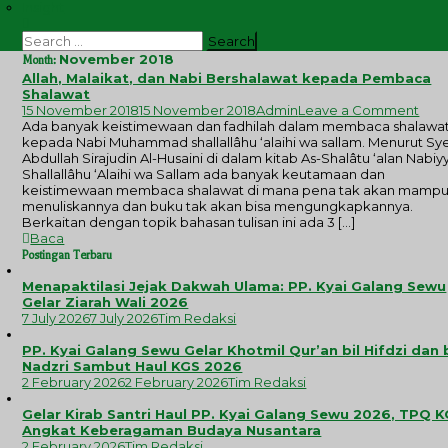
Insight
Search
for:
November 2018
Month:
Allah, Malaikat, dan Nabi Bershalawat kepada Pembaca
Shalawat
on
15 November 2018
15 November 2018
Admin
Leave a Comment
Allah
Ada banyak keistimewaan dan fadhilah dalam membaca shalawa
Mala
kepada Nabi Muhammad shallallâhu ‘alaihi wa sallam. Menurut Sy
dan
Abdullah Sirajudin Al-Husaini di dalam kitab As-Shalâtu ‘alan Nabiyy
Nab
Shallallâhu ‘Alaihi wa Sallam ada banyak keutamaan dan
Bers
keistimewaan membaca shalawat di mana pena tak akan mamp
kep
menuliskannya dan buku tak akan bisa mengungkapkannya.
Pem
Berkaitan dengan topik bahasan tulisan ini ada 3 […]
Sha
Baca
Postingan Terbaru
Menapaktilasi Jejak Dakwah Ulama: PP. Kyai Galang Sewu
Gelar Ziarah Wali 2026
7 July 2026
7 July 2026
Tim Redaksi
PP. Kyai Galang Sewu Gelar Khotmil Qur’an bil Hifdzi dan 
Nadzri Sambut Haul KGS 2026
2 February 2026
2 February 2026
Tim Redaksi
Gelar Kirab Santri Haul PP. Kyai Galang Sewu 2026, TPQ 
Angkat Keberagaman Budaya Nusantara
2 February 2026
Tim Redaksi