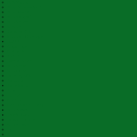
KGS Media
KGS TV Television
KGS Devnet
KGS Kaligrafi
KGS Sound
KGS RnE
Rebana KGS
Silat dan Olahraga
BUMP
Angkringan
Alfa Bark
Kantin
Barber Shop
KGS Smart
KGS COM
Laundry KGS
Pertapon
Pena Santri
Puisi
Humor
Anekdot
Cerita Santri (Ceri)
KGS-News
Pojok Baca
Lapak Fuqoha
Artikel Islami
Figur
Khutbah Jum’at