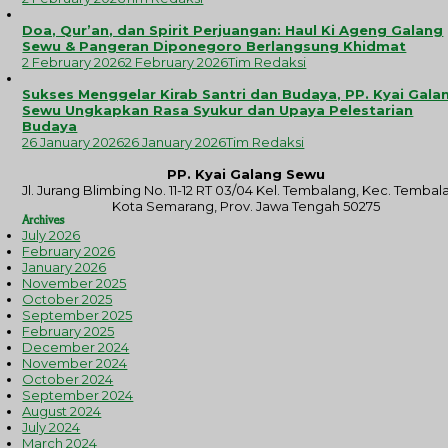
Doa, Qur’an, dan Spirit Perjuangan: Haul Ki Ageng Galang
Sewu & Pangeran Diponegoro Berlangsung Khidmat
2 February 2026
2 February 2026
Tim Redaksi
Sukses Menggelar Kirab Santri dan Budaya, PP. Kyai Gala
Sewu Ungkapkan Rasa Syukur dan Upaya Pelestarian
Budaya
26 January 2026
26 January 2026
Tim Redaksi
PP. Kyai Galang Sewu
Jl. Jurang Blimbing No. 11-12 RT 03/04 Kel. Tembalang, Kec. Tembal
Kota Semarang, Prov. Jawa Tengah 50275
Archives
July 2026
February 2026
January 2026
November 2025
October 2025
September 2025
February 2025
December 2024
November 2024
October 2024
September 2024
August 2024
July 2024
March 2024