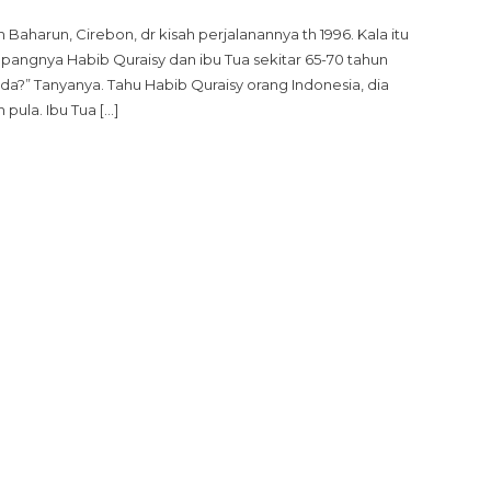
AFAL
m Baharun, Cirebon, dr kisah perjalanannya th 1996. Kala itu
URAN
mpangnya Habib Quraisy dan ibu Tua sekitar 65-70 tahun
0
da?” Tanyanya. Tahu Habib Quraisy orang Indonesia, dia
UZ
pula. Ibu Tua […]
AN
ADlTS
AK
ENJAMIN
ANUSIA
ENDAPAT
IDAYAH
EMELUK
SLAM