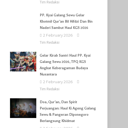
Tim Redaksi
PP. Kyai Galang Sewu Gelar
Khotmil Qur’an Bil Hifdzi Dan Bin
Nadzri Sambut Haul KGS 2026
2 February 2026
Tim Redaksi
Gelar Kirab Santri Haul PP. Kyai
Galang Sewu 2026, TPQ KGS
Angkat Keberagaman Budaya
Nusantara
2 February 2026
Tim Redaksi
Doa, Qur’an, Dan Spirit
Perjuangan: Haul Ki Ageng Galang
Sewu & Pangeran Diponegoro
Berlangsung Khidmat