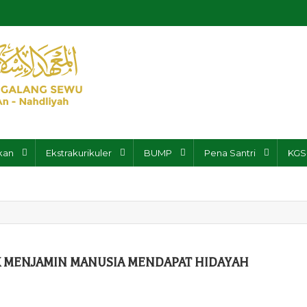
yai Galang Sewu
kan
Ekstrakurikuler
BUMP
Pena Santri
KGS
AK MENJAMIN MANUSIA MENDAPAT HIDAYAH
n