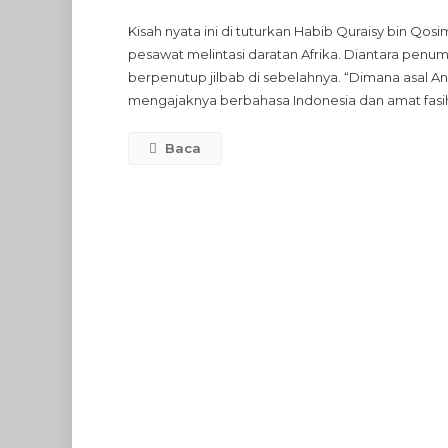
H
Kisah nyata ini di tuturkan Habib Quraisy bin Qosi
Q
pesawat melintasi daratan Afrika. Diantara penu
3
berpenutup jilbab di sebelahnya. “Dimana asal An
J
mengajaknya berbahasa Indonesia dan amat fasih 
D
H
Baca
T
M
M
M
H
M
I