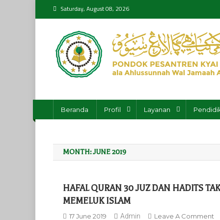
Skip
Saturday, August 08, 2026
to
content
Pondok Pesantren K
ala Ahlussunnah Wal Jamaah An-Nahdliyyah
Beranda
Profil
Layanan
Pendidi
MONTH:
JUNE 2019
HAFAL QURAN 30 JUZ DAN HADlTS T
MEMELUK ISLAM
O
17 June 2019
Admin
Leave A Comment