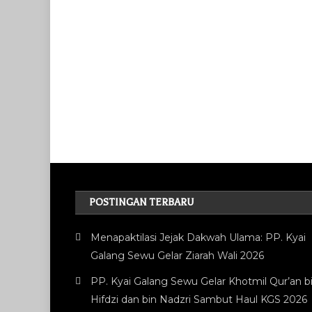
POSTINGAN TERBARU
Menapaktilasi Jejak Dakwah Ulama: PP. Kyai
Galang Sewu Gelar Ziarah Wali 2026
PP. Kyai Galang Sewu Gelar Khotmil Qur’an bi
Hifdzi dan bin Nadzri Sambut Haul KGS 2026