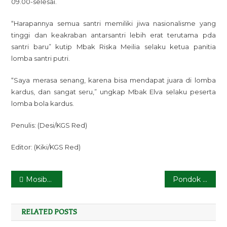
09.00-selesai.
“Harapannya semua santri memiliki jiwa nasionalisme yang
tinggi dan keakraban antarsantri lebih erat terutama pda
santri baru” kutip Mbak Riska Meilia selaku ketua panitia
lomba santri putri.
“Saya merasa senang, karena bisa mendapat juara di lomba
kardus, dan sangat seru,” ungkap Mbak Elva selaku peserta
lomba bola kardus.
Penulis: (Desi/KGS Red)
Editor: (Kiki/KGS Red)
Navigasi
Mosiba sebagai Ajang Pengenalan Kehidupan Pesantren untuk Santri Baru PP. KGS
Pondok Pesantren Kyai Galang Sewu Lestarikan Tradisi Rabu Wekasan dengan Mujahadah dan Amalan Khusus
pos
RELATED POSTS