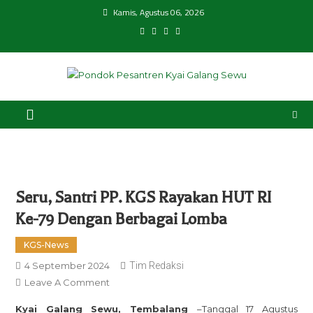
Skip
Kamis, Agustus 06, 2026
to
content
Pondok Pesantren Kyai
ala Ahlussunnah Wal Jamaah An-Nahdliyyah
Galang Sewu
Seru, Santri PP. KGS Rayakan HUT RI
Ke-79 Dengan Berbagai Lomba
KGS-News
4 September 2024
Tim Redaksi
On
Leave A Comment
Seru,
Kyai Galang Sewu, Tembalang
–Tanggal 17 Agustus