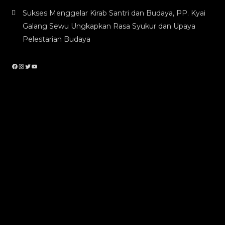
Sukses Menggelar Kirab Santri dan Budaya, PP. Kyai
Galang Sewu Ungkapkan Rasa Syukur dan Upaya
Pelestarian Budaya
Facebook
Instagram
Twitter
YouTube