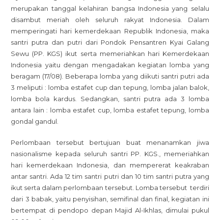
Santri
merupakan tanggal kelahiran bangsa Indonesia yang selalu
PP.
disambut meriah oleh seluruh rakyat Indonesia. Dalam
KGS
memperingati hari kemerdekaan Republik Indonesia, maka
Rayakan
santri putra dan putri dari Pondok Pensantren Kyai Galang
HUT
Sewu (PP. KGS) ikut serta memeriahkan hari Kemerdekaan
RI
Indonesia yaitu dengan mengadakan kegiatan lomba yang
Ke-
beragam (17/08). Beberapa lomba yang diikuti santri putri ada
79
3 meliputi : lomba estafet cup dan tepung, lomba jalan balok,
Dengan
lomba bola kardus. Sedangkan, santri putra ada 3 lomba
Berbagai
antara lain : lomba estafet cup, lomba estafet tepung, lomba
Lomba
gondal gandul.
Perlombaan tersebut bertujuan buat menanamkan jiwa
nasionalisme kepada seluruh santri PP. KGS., memeriahkan
hari kemerdekaan Indonesia, dan mempererat keakraban
antar santri. Ada 12 tim santri putri dan 10 tim santri putra yang
ikut serta dalam perlombaan tersebut. Lomba tersebut terdiri
dari 3 babak, yaitu penyisihan, semifinal dan final, kegiatan ini
bertempat di pendopo depan Majid Al-Ikhlas, dimulai pukul