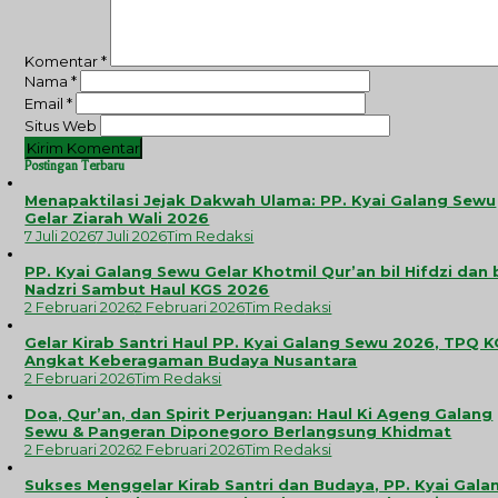
Komentar
*
Nama
*
Email
*
Situs Web
Postingan Terbaru
Menapaktilasi Jejak Dakwah Ulama: PP. Kyai Galang Sewu
Gelar Ziarah Wali 2026
7 Juli 2026
7 Juli 2026
Tim Redaksi
PP. Kyai Galang Sewu Gelar Khotmil Qur’an bil Hifdzi dan 
Nadzri Sambut Haul KGS 2026
2 Februari 2026
2 Februari 2026
Tim Redaksi
Gelar Kirab Santri Haul PP. Kyai Galang Sewu 2026, TPQ 
Angkat Keberagaman Budaya Nusantara
2 Februari 2026
Tim Redaksi
Doa, Qur’an, dan Spirit Perjuangan: Haul Ki Ageng Galang
Sewu & Pangeran Diponegoro Berlangsung Khidmat
2 Februari 2026
2 Februari 2026
Tim Redaksi
Sukses Menggelar Kirab Santri dan Budaya, PP. Kyai Gala