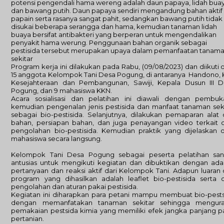
potensi pengendali hama wereng adalah daun papaya, lidah bua
dan bawang putih. Daun papaya sendiri mengandung bahan aktif
papain serta rasanya sangat pahit, sedangkan bawang putih tidak
disukai beberapa serangga dan hama, kemudian tanaman lidah
buaya bersifat antibakteri yang berperan untuk mengendalikan
penyakit hama werung. Penggunaan bahan organik sebagai
pestisida tersebut merupakan upaya dalam pemanfaatan tanam
sekitar
Program kerja ini dilakukan pada Rabu, (09/08/2023) dan diikuti 
15 anggota Kelompok Tani Desa Pogung, di antaranya Handono, 
Kesejahteraan dan Pembangunan, Sawiji, Kepala Dusun III D
Pogung, dan 9 mahasiswa KKN.
Acara sosialisasi dan pelatihan ini diawali dengan pembuk
kemudian pengenalan jenis pestisida dan manfaat tanaman sek
sebagai bio-pestisida. Selanjutnya, dilakukan pemaparan alat
bahan, persiapan bahan, dan juga penayangan video terkait 
pengolahan bio-pestisida. Kemudian praktik yang dijelaskan 
mahasiswa secara langsung.
Kelompok Tani Desa Pogung sebagai peserta pelatihan san
antusias untuk mengikuti kegiatan dan dibuktikan dengan ad
pertanyaan dan reaksi aktif dari Kelompok Tani. Adapun luaran 
program yang dihasilkan adalah leaflet bio-pestisida serta 
pengolahan dan aturan pakai pestisida.
Kegiatan ini diharapkan para petani mampu membuat bio-pest
dengan memanfatakan tanaman sekitar sehingga mengura
pemakaian pestsida kimia yang memiliki efek jangka panjang 
pertanian.