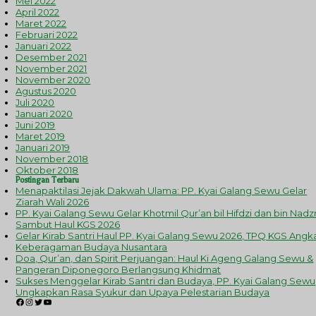
Mei 2022
April 2022
Maret 2022
Februari 2022
Januari 2022
Desember 2021
November 2021
November 2020
Agustus 2020
Juli 2020
Januari 2020
Juni 2019
Maret 2019
Januari 2019
November 2018
Oktober 2018
Postingan Terbaru
Menapaktilasi Jejak Dakwah Ulama: PP. Kyai Galang Sewu Gelar
Ziarah Wali 2026
PP. Kyai Galang Sewu Gelar Khotmil Qur’an bil Hifdzi dan bin Nadzr
Sambut Haul KGS 2026
Gelar Kirab Santri Haul PP. Kyai Galang Sewu 2026, TPQ KGS Angk
Keberagaman Budaya Nusantara
Doa, Qur’an, dan Spirit Perjuangan: Haul Ki Ageng Galang Sewu &
Pangeran Diponegoro Berlangsung Khidmat
Sukses Menggelar Kirab Santri dan Budaya, PP. Kyai Galang Sewu
Ungkapkan Rasa Syukur dan Upaya Pelestarian Budaya
Facebook
Instagram
Twitter
YouTube