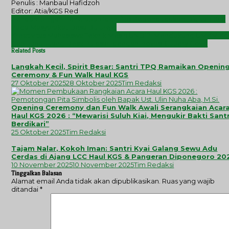
Penulis : Manbaul Hafidzoh
Editor: Atia/KGS Red
Navigasi
Pendampingan Penerapan Identitas Kependudukan Digital (IKD)
pos
Pada Masyarakat Desa Bulurejo
Kreativitas Mahasiswa Teknik Mesin UNDIP: Mendukung UMKM Ko
Cap Tugu Juang Desa Pulosari dengan Inovasi Cutlery Cove
Related Posts
Langkah Kecil, Spirit Besar: Santri TPQ Ramaikan Openin
Ceremony & Fun Walk Haul KGS
27 Oktober 2025
28 Oktober 2025
Tim Redaksi
Opening Ceremony dan Fun Walk Awali Serangkaian Acar
Haul KGS 2026 : “Mewarisi Suluh Kiai, Mengukir Bakti Santr
Berdikari”
25 Oktober 2025
Tim Redaksi
Tajam Nalar, Kokoh Iman: Santri Kyai Galang Sewu Adu
Cerdas di Ajang LCC Haul KGS & Pangeran Diponegoro 20
10 November 2025
10 November 2025
Tim Redaksi
Tinggalkan Balasan
Alamat email Anda tidak akan dipublikasikan.
Ruas yang wajib
ditandai
*