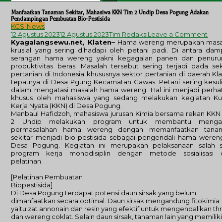
untuk:
Manfaatkan Tanaman Sekitar, Mahasiwa KKN Tim 2 Undip Desa Pogung Adakan
Pendampingan Pembuatan Bio-Pestisida
KGS-News
on
12 Agustus 2023
12 Agustus 2023
Tim Redaksi
Leave a Comment
Man
Kyagalangsewu.net, Klaten–
Hama wereng merupakan masa
Tan
krusial yang sering dihadapi oleh petani padi. Di antara da
Seki
serangan hama wereng yakni kegagalan panen dan penuru
Mah
produktivitas beras. Masalah tersebut sering terjadi pada se
KKN
pertanian di Indonesia khususnya sektor pertanian di daerah Kl
Tim
tepatnya di Desa Pgung Kecamatan Cawas. Petani sering kesul
2
dalam mengatasi masalah hama wereng. Hal ini menjadi perha
Und
khusus oleh mahasiswa yang sedang melakukan kegiatan Kul
Des
Kerja Nyata (KKN) di Desa Pogung.
Pog
Manbaul Hafidzoh, mahasiswa jurusan Kimia bersama rekan KKN
Ada
2 Undip melakukan program untuk membantu mengat
Pen
permasalahan hama wereng dengan memanfaatkan tana
Pem
sekitar menjadi bio-pestisida sebagai pengendali hama weren
Bio-
Desa Pogung. Kegiatan ini merupakan pelaksanaan salah s
Pest
program kerja monodisiplin dengan metode sosialisasi 
pelatihan.
[Pelatihan Pembuatan
Biopestisida]
Di Desa Pogung terdapat potensi daun sirsak yang belum
dimanfaatkan secara optimal. Daun sirsak mengandung fitokimia
yaitu zat annonain dan resin yang efektif untuk mengendalikan thr
dan wereng coklat. Selain daun sirsak, tanaman lain yang memilik