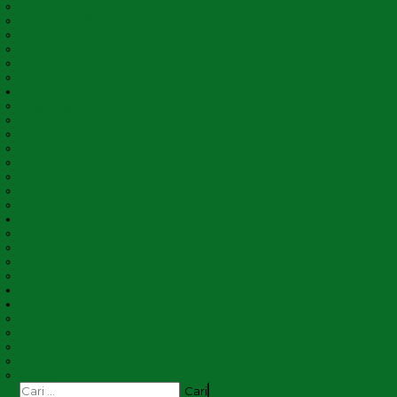
KGS Devnet
KGS Kaligrafi
KGS Sound
KGS RnE
Rebana KGS
Silat dan Olahraga
BUMP
Angkringan
Alfa Bark
Kantin
Barber Shop
KGS Smart
KGS COM
Laundry KGS
Pertapon
Pena Santri
Puisi
Humor
Anekdot
Cerita Santri (Ceri)
KGS-News
Pojok Baca
Lapak Fuqoha
Artikel Islami
Figur
Khutbah Jum’at
Insight
Cari