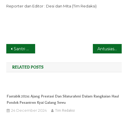
Reporter dan Editor : Desi dan Mita (Tim Redaksi)
Post
Santri TPQ Kyai Galang Sewu Menggelar Acara Outbond
Antusiasme Santri Kyai Galang Sewu Ikuti Haul Habib Ali bin Muhammad Al-habsyi
navigation
RELATED POSTS
Fastabik 2024: Ajang Prestasi Dan Silaturahmi Dalam Rangkaian Haul
Pondok Pesantren Kyai Galang Sewu
24 December 2024
Tim Redaksi