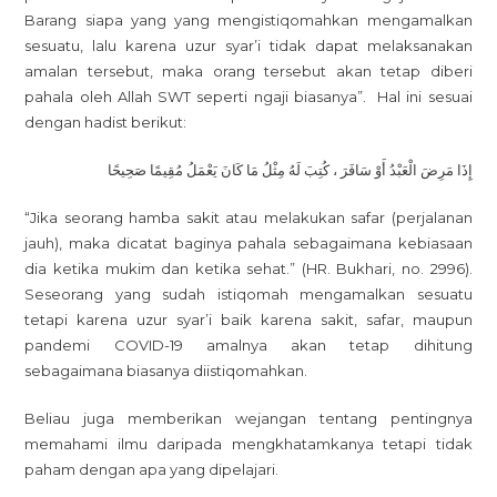
Barang siapa yang yang mengistiqomahkan mengamalkan
sesuatu, lalu karena uzur syar’i tidak dapat melaksanakan
amalan tersebut, maka orang tersebut akan tetap diberi
pahala oleh Allah SWT seperti ngaji biasanya”. Hal ini sesuai
dengan hadist berikut:
إِذَا مَرِضَ الْعَبْدُ أَوْ سَافَرَ ، كُتِبَ لَهُ مِثْلُ مَا كَانَ يَعْمَلُ مُقِيمًا صَحِيحًا
“Jika seorang hamba sakit atau melakukan safar (perjalanan
jauh), maka dicatat baginya pahala sebagaimana kebiasaan
dia ketika mukim dan ketika sehat.” (HR. Bukhari, no. 2996).
Seseorang yang sudah istiqomah mengamalkan sesuatu
tetapi karena uzur syar’i baik karena sakit, safar, maupun
pandemi COVID-19 amalnya akan tetap dihitung
sebagaimana biasanya diistiqomahkan.
Beliau juga memberikan wejangan tentang pentingnya
memahami ilmu daripada mengkhatamkanya tetapi tidak
paham dengan apa yang dipelajari.