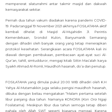
mempererat silaturrahmi antar takmir masjid dan dakwah
kemasyarakat sekitar.
Pernah dua tahun vakum diadakan karena pandemi COVID-
19. Pada tanggal 19 November 2021 akhirnya FOSILATAMA aktif
kembali dihelat di Masjid Al-Mujahidin Jl. Perintis
Kemerdekaan, Srondol Kulon, Banyumanik Semarang
dengan dihadiri oleh banyak orang yang tetap menerapkan
protokol kesehatan. Serangkaian acara FOSILATAMA kali ini
diawali dengan pembukaan, pembacaan ayat-ayat suci Al-
Qur’an, tahlil, simtudduror, mengaji kitab Sittin Mas’alah karya
Syaikh Ahmad Al-Romli, Mauidhoh hasanah, do’a dan penutup.
FOSILATAMA yang dimulai pukul 20.00 WIB dihadiri oleh K.H
Yahya Al-Mutamakkin juga selaku pengisi mauidhoh hasanah,
dibuka dengan beliau mengatakan “Malam pertama setelah
libur panjang dua tahun. Namanya KONORA (
Kon Ora
Ngaji
Fosilatama). Meskipun libur dua tahun semoga tetap diberi
pahala oleh Allah SWT seperti biasanya mengaji. Karena