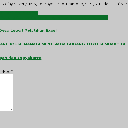
a. Meiny Suzery., M.S, Dr. Yoyok Budi Pramono, S.Pt., M.P. dan Gani 
 Hamil dan Ibu Nifas
a Pogung Adakan Pendampingan Pembuatan Bio-Pestisida
esa Lewat Pelatihan Excel
 WAREHOUSE MANAGEMENT PADA GUDANG TOKO SEMBAKO DI
ngah dan Yogyakarta
marked
*