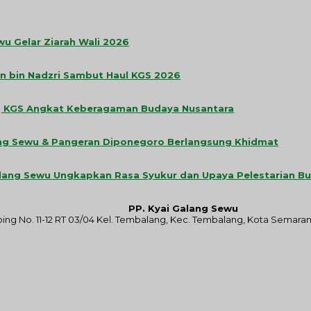
wu Gelar Ziarah Wali 2026
dan bin Nadzri Sambut Haul KGS 2026
TPQ KGS Angkat Keberagaman Budaya Nusantara
alang Sewu & Pangeran Diponegoro Berlangsung Khidmat
Galang Sewu Ungkapkan Rasa Syukur dan Upaya Pelestarian B
PP. Kyai Galang Sewu
mbing No. 11-12 RT 03/04 Kel. Tembalang, Kec. Tembalang, Kota Semara