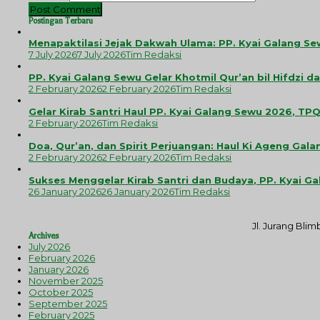
Postingan Terbaru
Menapaktilasi Jejak Dakwah Ulama: PP. Kyai Galang Se
7 July 2026
7 July 2026
Tim Redaksi
PP. Kyai Galang Sewu Gelar Khotmil Qur’an bil Hifdzi 
2 February 2026
2 February 2026
Tim Redaksi
Gelar Kirab Santri Haul PP. Kyai Galang Sewu 2026, 
2 February 2026
Tim Redaksi
Doa, Qur’an, dan Spirit Perjuangan: Haul Ki Ageng G
2 February 2026
2 February 2026
Tim Redaksi
Sukses Menggelar Kirab Santri dan Budaya, PP. Kyai 
26 January 2026
26 January 2026
Tim Redaksi
Jl. Jurang Bli
Archives
July 2026
February 2026
January 2026
November 2025
October 2025
September 2025
February 2025