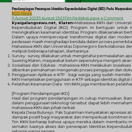
for:
Pendampingan Penerapan Identitas Kependudukan Digital (IKD) Pada Masyarakat
KGS-News
on
11 August 2023
11 August 2023
Tim Redaksi
Leave a Comment
Pen
Kyaigalangsewu.net, Klaten–
Mahasiswa KKN dari Univers
Pen
Kependudukan Digital (IKD). Program ini bertujuan untu
Iden
meningkatkan keamanan identitas. Program dilaksanakan berte
Kep
Dalam upaya mempercepat transformasi digital dan moderni
Digi
pedesaan masih menghadapi kendala dalam proses penerbitan e-
(IKD
Mahasiswa KKN dari Universitas Diponegoro berkolaborasi
Pad
meliputi beberapa tahapan, diantaranya :
Masy
Survey : survey dilakukan untuk mengetahui permasalahan a
Des
Juwiring Klaten, masyarakat belum sepenuhnya mengerti ak
Bulu
Sosialisasi dan Edukasi : mahasiswa KKN melakukan sosialisas
diberikan pemahaman mengenaki proses pengajuan dan doku
Penggunaan Aplikasi e-KTP : bagi warga yang sudah memili
KKN menjelaskan penggunaan e-KTP sebagai identitas digital d
Pelatihan Keamanan Data : tim KKN juga memberikan pelatiha
[Program Pendampingan IKD]
Hasil dari program pendampingan ini cukup memuaskan. Bany
dalam penggunaan teknologi tersebut dapat lebih memahami
mahasiswa KKN dan pihak terkait.
Kepala Desa Bulurejo, Pak Suparman menyatakan apresiasi at
dampak positif bagi masyarakat dan memperkuat komitmen kami 
Tim KKN berharap bahwa upaya mereka dalam membantu masy
semakin luasnya akses dan penerapan Identitas Kependuduka
sebagai warga negara.