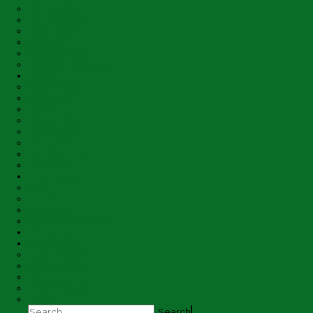
KGS Devnet
KGS Kaligrafi
KGS Sound
KGS RnE
Rebana KGS
Silat dan Olahraga
BUMP
Angkringan
Alfa Bark
Kantin
Barber Shop
KGS Smart
KGS COM
Laundry KGS
Pertapon
Pena Santri
Puisi
Humor
Anekdot
Cerita Santri (Ceri)
KGS-News
Pojok Baca
Lapak Fuqoha
Artikel Islami
Figur
Khutbah Jum’at
Insight
Search