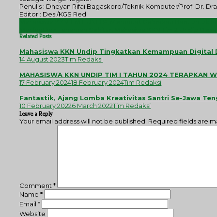
Penulis : Dheyan Rifai Bagaskoro/Teknik Komputer/Prof. Dr. Dr
Editor : Desi/KGS Red
Post
Mahasiswa KKN TIM II UNDIP, Membuat Gebrakan Baru untuk Ibu
navigation
Manfaatkan Tanaman Sekitar, Mahasiwa KKN Tim 2 Undip Des
Related Posts
Mahasiswa KKN Undip Tingkatkan Kemampuan Digital D
14 August 2023
Tim Redaksi
MAHASISWA KKN UNDIP TIM I TAHUN 2024 TERAPKAN
17 February 2024
18 February 2024
Tim Redaksi
Fantastik, Ajang Lomba Kreativitas Santri Se-Jawa Te
10 February 2022
6 March 2022
Tim Redaksi
Leave a Reply
Your email address will not be published.
Required fields are 
Comment
*
Name
*
Email
*
Website