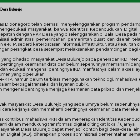
 Desa Bulurejo
dampingan
itas Diponegoro telah berhasil menyelenggarakan program pendam
erapan
k mengedukasi masyarakat bahwa Identitas Kependudukan Digita
titas
patan dengan PKK Desa yang diselenggarakan di Balai Desa pada hari
endudukan
sasi administrasi pemerintahan, pemerintah pusat dan daerah te
tal
KTP, seperti keterbatasan informasi, infrastruktur, atau kesulitan
)
 dengan perangkat desa setempat melaksanakan pendampingan bagi
a
arakat
pa yang dihadapi masyarakat Desa Bulurejo pada penerapan IKD. Me
a
an pentingnya keamanan data dan belum sepenuhnya memahami pen
rejo
i dan edukasi mengenai pentingnya IKD, manfaatnya dalam akses laya
men yang diperlukan.
ki e-KTP, namun belum terbiasa menggunakan teknologi, mahasis
alam berbagai transaksi dan layanan publik.
n mengenai pentingnya menjaga keamanan data pribadi dan menjelas
ak masyarakat Desa Bulurejo yang sebelumnya belum sepenuhnya me
 cara kerjanya dan memahami pentingnya keamanan data mereka d
as kontribusi mahasiswa KKN dalam menerapkan Identitas Kependuduk
dalam mendukung transformasi digital di tingkat lokal,” ujarnya.
arakat Desa Bulurejo dapat menjadi contoh bagi desa-desa lain
n Digital (IKD), diharapkan proses administrasi pemerintahan se