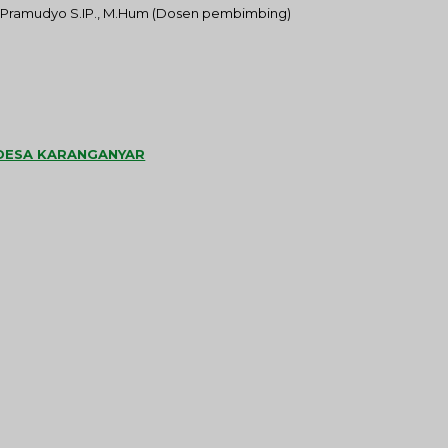
Nur Pramudyo S.IP., M.Hum (Dosen pembimbing)
 DESA KARANGANYAR