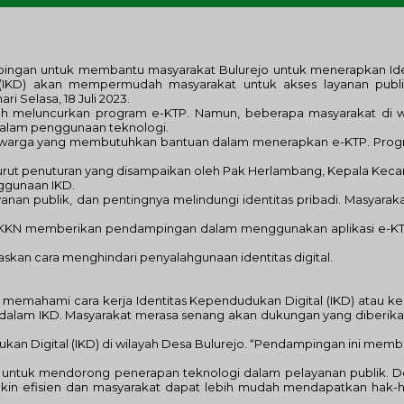
pingan untuk membantu masyarakat Bulurejo untuk menerapkan Ide
l (IKD) akan mempermudah masyarakat untuk akses layanan publ
 Selasa, 18 Juli 2023.
lah meluncurkan program e-KTP. Namun, beberapa masyarakat di w
 dalam penggunaan teknologi.
 warga yang membutuhkan bantuan dalam menerapkan e-KTP. Progr
nurut penuturan yang disampaikan oleh Pak Herlambang, Kepala Kec
ggunaan IKD.
nan publik, dan pentingnya melindungi identitas pribadi. Masyaraka
wa KKN memberikan pendampingan dalam menggunakan aplikasi e-KT
kan cara menghindari penyalahgunaan identitas digital.
mahami cara kerja Identitas Kependudukan Digital (IKD) atau kes
alam IKD. Masyarakat merasa senang akan dukungan yang diberika
an Digital (IKD) di wilayah Desa Bulurejo. “Pendampingan ini memb
 untuk mendorong penerapan teknologi dalam pelayanan publik. 
makin efisien dan masyarakat dapat lebih mudah mendapatkan hak-