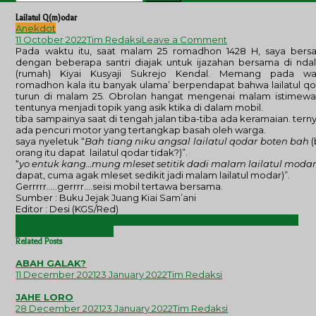
for:
Lailatul Q(m)odar
Anekdot
on
11 October 2022
Tim Redaksi
Leave a Comment
Lailatul
Pada waktu itu, saat malam 25 romadhon 1428 H, saya bers
Q(m)odar
dengan beberapa santri diajak untuk ijazahan bersama di nd
(rumah) Kiyai Kusyaji Sukrejo Kendal. Memang pada wa
romadhon kala itu banyak ulama’ berpendapat bahwa lailatul q
turun di malam 25. Obrolan hangat mengenai malam istimewa
tentunya menjadi topik yang asik ktika di dalam mobil.
tiba sampainya saat di tengah jalan tiba-tiba ada keramaian. tern
ada pencuri motor yang tertangkap basah oleh warga.
saya nyeletuk “
Bah tiang niku angsal lailatul qodar boten bah
(
orang itu dapat lailatul qodar tidak?)”.
“
yo entuk kang…mung mleset setitik dadi malam lailatul moda
dapat, cuma agak mleset sedikit jadi malam lailatul modar)”.
Gerrrrr…..gerrrr….seisi mobil tertawa bersama.
Sumber : Buku Jejak Juang Kiai Sam’ani
Editor : Desi (KGS/Red)
Post
Maulid Penuh Cinta; Rahasia Menjadi Dekat dengan Rasulullah
navigation
Juang Seorang Santri
Related Posts
ABAH GALAK?
11 December 2021
23 January 2022
Tim Redaksi
JAHE LORO
28 December 2021
23 January 2022
Tim Redaksi