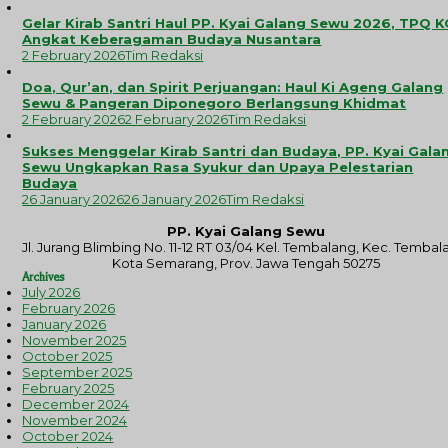
Gelar Kirab Santri Haul PP. Kyai Galang Sewu 2026, TPQ 
Angkat Keberagaman Budaya Nusantara
2 February 2026
Tim Redaksi
Doa, Qur’an, dan Spirit Perjuangan: Haul Ki Ageng Galang
Sewu & Pangeran Diponegoro Berlangsung Khidmat
2 February 2026
2 February 2026
Tim Redaksi
Sukses Menggelar Kirab Santri dan Budaya, PP. Kyai Gala
Sewu Ungkapkan Rasa Syukur dan Upaya Pelestarian
Budaya
26 January 2026
26 January 2026
Tim Redaksi
PP. Kyai Galang Sewu
Jl. Jurang Blimbing No. 11-12 RT 03/04 Kel. Tembalang, Kec. Tembal
Kota Semarang, Prov. Jawa Tengah 50275
Archives
July 2026
February 2026
January 2026
November 2025
October 2025
September 2025
February 2025
December 2024
November 2024
October 2024