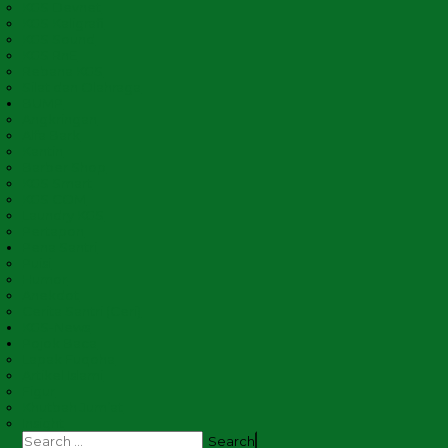
KGS Devnet
KGS Kaligrafi
KGS Sound
KGS RnE
Rebana KGS
Silat dan Olahraga
BUMP
Angkringan
Alfa Bark
Kantin
Barber Shop
KGS Smart
KGS COM
Laundry KGS
Pertapon
Pena Santri
Puisi
Humor
Anekdot
Cerita Santri (Ceri)
KGS-News
Pojok Baca
Lapak Fuqoha
Artikel Islami
Figur
Khutbah Jum’at
Insight
Search