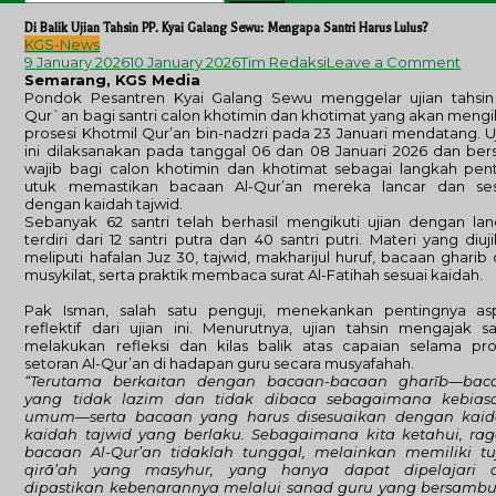
for:
Di Balik Ujian Tahsin PP. Kyai Galang Sewu: Mengapa Santri Harus Lulus?
KGS-News
on
9 January 2026
10 January 2026
Tim Redaksi
Leave a Comment
Di
Semarang, KGS Media
Balik
Pondok Pesantren Kyai Galang Sewu menggelar ujian tahsin 
Ujian
Qur`an bagi santri calon khotimin dan khotimat yang akan mengi
Tahs
prosesi Khotmil Qur’an bin-nadzri pada 23 Januari mendatang. U
PP.
ini dilaksanakan pada tanggal 06 dan 08 Januari 2026 dan bers
Kyai
wajib bagi calon khotimin dan khotimat sebagai langkah pen
Gala
utuk memastikan bacaan Al-Qur’an mereka lancar dan ses
Sewu
dengan kaidah tajwid.
Men
Sebanyak 62 santri telah berhasil mengikuti ujian dengan lan
Santr
terdiri dari 12 santri putra dan 40 santri putri. Materi yang diuj
Haru
meliputi hafalan Juz 30, tajwid, makharijul huruf, bacaan gharib
Lulus
musykilat, serta praktik membaca surat Al-Fatihah sesuai kaidah.
Pak Isman, salah satu penguji, menekankan pentingnya as
reflektif dari ujian ini. Menurutnya, ujian tahsin mengajak sa
melakukan refleksi dan kilas balik atas capaian selama pr
setoran Al-Qur’an di hadapan guru secara musyafahah.
“Terutama berkaitan dengan bacaan-bacaan gharīb—bac
yang tidak lazim dan tidak dibaca sebagaimana kebias
umum—serta bacaan yang harus disesuaikan dengan kaid
kaidah tajwid yang berlaku. Sebagaimana kita ketahui, ra
bacaan Al-Qur’an tidaklah tunggal, melainkan memiliki tu
qirā’ah yang masyhur, yang hanya dapat dipelajari 
dipastikan kebenarannya melalui sanad guru yang bersambu