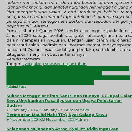
hukum nun, hukum mim, dan mad besert
a turunannya sam
latihan makhorijul dan shifatul huruf dari Alif hingga Ya’ yang k
kira menghabiskan waktu 2 hari untuk saya belajar. Mung
belajar saya sudah optimal tapi untuk hasil ujiannya saya b
percaya diri dan semoga memuaskan dan sepadan dengan je
payah saya.
” Jelasnya.
Prosesi Khotmil Qur’an 2026 sendiri akan digelar pada Jumat
Januari 2026, sebagai bentuk rasa syukur atas perjalanan para sa
dalam mempelajari Al-Qur’an. Dengan ujian tahsin ini, dihara
para santri calon khotimin dan khotimat mampu menyempurna
bacaan Al-Qur’an sesuai kaidah yang berlaku, serta lebih siap ke
ditugaskan menyimak bacaan temannya.
Penulis : Maryam
Tagged
kyai galang sewu
santri
ujian tahsin
Post
Tajam Nalar, Kokoh Iman: Santri Kyai Galang Sewu Adu Cerdas di
navigation
Ajang LCC Haul KGS & Pangeran Diponegoro 2026
Khotmil Quran Santri Putra Warnai Puncak Haul Simbah Ki Ageng
Galang Sewu dan Pangeran Diponegoro 2026
Related Posts
Sukses Menggelar Kirab Santri dan Budaya, PP. Kyai Gala
Sewu Ungkapkan Rasa Syukur dan Upaya Pelestarian
Budaya
26 January 2026
26 January 2026
Tim Redaksi
Peringatan Maulid Nabi TPQ Kyai Galang Sewu
9 November 2020
22 November 2021
Admin
Selapanan Mujahadah Asror, Kyai Izzuddin Ingatkan