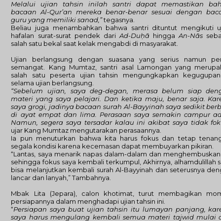
Melalui ujian tahsin inilah santri dapat memastikan ba
bacaan Al-Qur’an mereka benar-benar sesuai dengan bac
guru yang memiliki sanad,”
tegasnya.
Beliau juga menambahkan bahwa santri dituntut mengikuti u
hafalan surat-surat pendek dari
Ad-Duḥā
hingga
An-Nās
seba
salah satu bekal saat kelak mengabdi di masyarakat.
Ujian berlangsung dengan suasana yang serius namun pe
semangat. Kang Mumtaz, santri asal Lamongan yang merupa
salah satu peserta ujian tahsin mengungkapkan kegugupan
selama ujian berlangsung.
“Sebelum ujian, saya deg-degan, merasa belum siap den
materi yang saya pelajari. Dan ketika maju, benar saja. Ka
saya grogi, jadinya bacaan surah Al-Bayyinah saya sedikit berb
di ayat empat dan lima. Perasaan saya semakin campur ad
Namun, segera saya tersadar kalau ini akibat saya tidak fok
ujar Kang Mumtaz mengutarakan perasaannya.
Ia pun menuturkan bahwa kita harus fokus dan tetap tenang
segala kondisi karena kecemasan dapat membuyarkan pikiran.
“Lantas, saya menarik napas dalam-dalam dan menghembuskan
sehingga fokus saya kembali terkumpul, Akhirnya, alhamdulillah 
bisa melanjutkan kembali surah Al-Bayyinah dan seterusnya de
lancar dan lanyah,” Tambahnya.
Mbak Lita (Jepara), calon khotimat, turut membagikan mo
persiapannya dalam menghadapi ujian tahsin ini.
“
Persiapan saya buat ujian tahsin itu lumayan panjang, ka
saya harus mengulang kembali semua materi tajwid mulai d