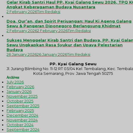
Gelar Kirab Santri Haul PP. Kyai Galang Sewu 2026, TPQ 
Angkat Keberagaman Budaya Nusantara
2 February 2026
Tim Redaksi
Doa, Qur’an, dan Spirit Perjuangan: Haul Ki Ageng Galang
Sewu & Pangeran Diponegoro Berlangsung Khidmat
2 February 2026
2 February 2026
Tim Redaksi
Sukses Menggelar Kirab Santri dan Budaya, PP. Kyai Gala
Sewu Ungkapkan Rasa Syukur dan Upaya Pelestarian
Budaya
26 January 2026
26 January 2026
Tim Redaksi
PP. Kyai Galang Sewu
Jl. Jurang Blimbing No. 11-12 RT 03/04 Kel. Tembalang, Kec. Tembal
Kota Semarang, Prov. Jawa Tengah 50275
Archives
July 2026
February 2026
January 2026
November 2025
October 2025
September 2025
February 2025
December 2024
November 2024
October 2024
September 2024