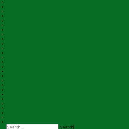
KGS Devnet
KGS Kaligrafi
KGS Sound
KGS RnE
Rebana KGS
Silat dan Olahraga
BUMP
Angkringan
Alfa Bark
Kantin
Barber Shop
KGS Smart
KGS COM
Laundry KGS
Pertapon
Pena Santri
Puisi
Humor
Anekdot
Cerita Santri (Ceri)
KGS-News
Pojok Baca
Lapak Fuqoha
Artikel Islami
Figur
Khutbah Jum’at
Insight
Search