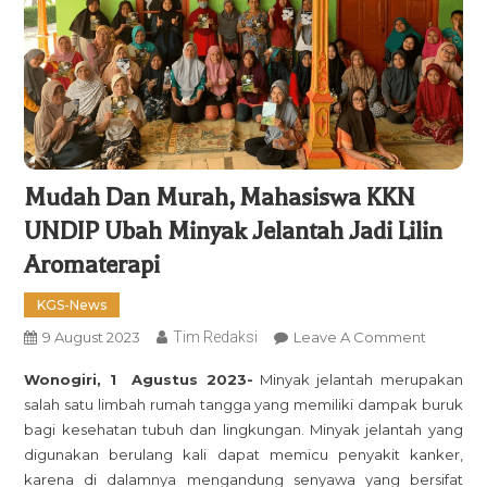
Mudah Dan Murah, Mahasiswa KKN
UNDIP Ubah Minyak Jelantah Jadi Lilin
Aromaterapi
KGS-News
On
9 August 2023
Tim Redaksi
Leave A Comment
Mudah
Wonogiri, 1 Agustus 2023-
Minyak jelantah merupakan
Dan
salah satu limbah rumah tangga yang memiliki dampak buruk
Murah,
bagi kesehatan tubuh dan lingkungan. Minyak jelantah yang
Mahasis
digunakan berulang kali dapat memicu penyakit kanker,
KKN
karena di dalamnya mengandung senyawa yang bersifat
UNDIP