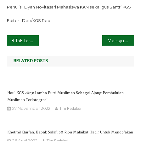
Penulis : Dyah Novitasari Mahasiswa KKN sekaligus Santri KGS
Editor : Desi/KGS Red
Post
Tak terduga!!!, Mahasiswa Perikanan UNDIP Temukan Inovasi Baru dengan Mengubah Kopi Robusta Menjadi Jeli.
Menuju Sustainable Business: Mahasiswa UNDIP Berperan Aktif dalam Pembuatan Pedoman Pengelolaan Limbah Hasil Produksi Kopi
navigation
RELATED POSTS
Haul KGS 2023: Lomba Putri Muslimah Sebagai Ajang Pembuktian
Muslimah Terintegrasi
27 November 2022
Tim Redaksi
Khotmil Qur’an, Bapak Salaf: 60 Ribu Malaikat Hadir Untuk Mendo’akan
26 April 2022