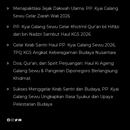
Menapaktilasi Jejak Dakwah Ulama: PP. Kyai Galang
Sewu Gelar Ziarah Wali 2026
PP. Kyai Galang Sewu Gelar Khotmil Qur’an bil Hifdzi
dan bin Nadzri Sambut Haul KGS 2026
Gelar Kirab Santri Haul PP. Kyai Galang Sewu 2026,
TPQ KGS Angkat Keberagaman Budaya Nusantara
Doa, Qur’an, dan Spirit Perjuangan: Haul Ki Ageng
Galang Sewu & Pangeran Diponegoro Berlangsung
Khidmat
Sukses Menggelar Kirab Santri dan Budaya, PP. Kyai
Galang Sewu Ungkapkan Rasa Syukur dan Upaya
Pelestarian Budaya
Facebook
Instagram
Twitter
YouTube