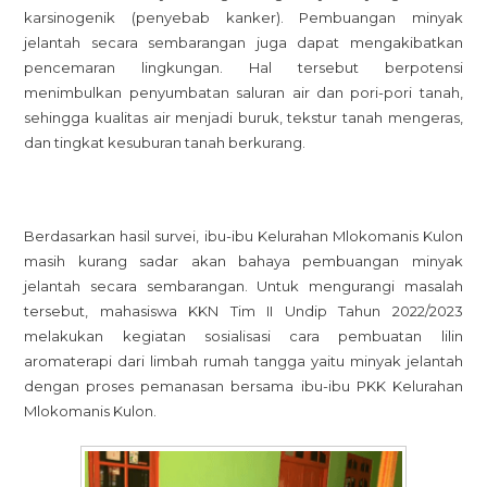
karsinogenik (penyebab kanker). Pembuangan minyak
Ubah
jelantah secara sembarangan juga dapat mengakibatkan
Minyak
pencemaran lingkungan. Hal tersebut berpotensi
Jelantah
menimbulkan penyumbatan saluran air dan pori-pori tanah,
Jadi
sehingga kualitas air menjadi buruk, tekstur tanah mengeras,
Lilin
dan tingkat kesuburan tanah berkurang.
Aromate
Berdasarkan hasil survei, ibu-ibu Kelurahan Mlokomanis Kulon
masih kurang sadar akan bahaya pembuangan minyak
jelantah secara sembarangan. Untuk mengurangi masalah
tersebut, mahasiswa KKN Tim II Undip Tahun 2022/2023
melakukan kegiatan sosialisasi cara pembuatan lilin
aromaterapi dari limbah rumah tangga yaitu minyak jelantah
dengan proses pemanasan bersama ibu-ibu PKK Kelurahan
Mlokomanis Kulon.