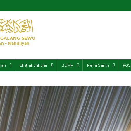
yai Galang Sewu
kan
Ekstrakurikuler
BUMP
Pena Santri
KGS