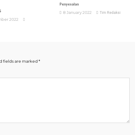
Penyesalan
S
8 January 2022
Tim Redaksi
mber 2022
d fields are marked
*