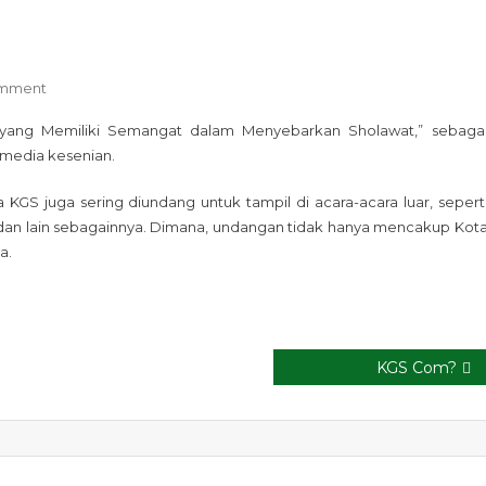
On
omment
Rebana
 yang Memiliki Semangat dalam Menyebarkan Sholawat,” sebaga
KGS
media kesenian.
na KGS juga sering diundang untuk tampil di acara-acara luar, sepert
an, dan lain sebagainnya. Dimana, undangan tidak hanya mencakup Kot
a.
KGS Com?