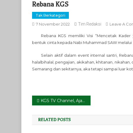
Rebana KGS
Tak Berkategori
7 November 2022
Tim Redaksi
Leave A C
Rebana KGS memiliki Visi “Mencetak Kader
bentuk cinta kepada Nabi Muhammad SAW melalui 
Selain aktif dalam event internal santri, Reba
halalbihalal, pengajian, akikahan, khitanan, nikah
Semarang dan sekitarnya, aka tetapi sampai luar kot
Post
KGS TV Channel, Ajang Dakwah via YouTube
navigation
RELATED POSTS