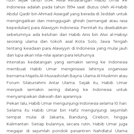
Indonesia adalah pada tahun 1994 saat diutus oleh Al-Habib
Abdul Qadir bin Ahmad Assegaf yang berada di Jeddah untuk
mengingatkan dan menggugah ghirah (semangat atau rasa
kepedulian) para Alawiyyin Indonesia. Perintah itu disebabkan
sebelumnya ada keluhan dari Habib Anis bin Alwi al-Habsyi
seorang ulama dan tokoh asal Kota Solo, Jawa Tengah
tentang keadaan para Alawiyyin di Indonesia yang mulai jauh
dan lupa akan nilai-nilai ajaran para leluhurnya.
Intensitas kedatangan yang semakin sering ke Indonesia
membuat Habib Umar menginisiasi lahirnya organisasi
bernama Majelis Al-Muwasholah Bayna Ulama Al Muslimin atau
Forum Silaturrahmi Antar Ulama. Sejak itu, Habib Umar
menjadi semakin sering datang ke Indonesia untuk
menyampaikan dakwah dan ajarannya.
Pekan lalu, Habib Umar mengunjungi Indonesia selama 10 hari.
Selama itu Habib Umar bin Hafiz mengunjungi sejumlah
tempat mulai di Jakarta, Bandung, Cirebon, hingga
Kalimantan. Setiap bulannya, secara rutin, Habib Umar juga
megajar di sejumlah pondok pesantren Nahdlatul Ulama