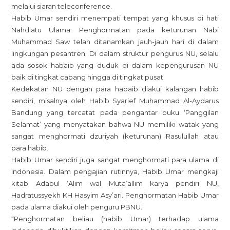
melalui siaran teleconference.
Habib Umar sendiri menempati tempat yang khusus di hati
Nahdlatu Ulama. Penghormatan pada keturunan Nabi
Muhammad Saw telah ditanamkan jauh-jauh hari di dalam
lingkungan pesantren. Di dalam struktur pengurus NU, selalu
ada sosok habaib yang duduk di dalam kepengurusan NU
baik di tingkat cabang hingga di tingkat pusat.
Kedekatan NU dengan para habaib diakui kalangan habib
sendiri, misalnya oleh Habib Syarief Muhammad Al-Aydarus
Bandung yang tercatat pada pengantar buku ‘Panggilan
Selamat’ yang menyatakan bahwa NU memiliki watak yang
sangat menghormati dzuriyah (keturunan) Rasulullah atau
para habib.
Habib Umar sendiri juga sangat menghormati para ulama di
Indonesia. Dalam pengajian rutinnya, Habib Umar mengkaji
kitab Adabul ‘Alim wal Muta’allim karya pendiri NU,
Hadratussyekh KH Hasyim Asy’ari. Penghormatan Habib Umar
pada ulama diakui oleh penguru PBNU.
“Penghormatan beliau (habib Umar) terhadap ulama