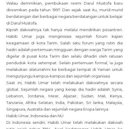
Walau demmikian, pembukaan resmi Darul Mustofa baru
diresmikan pada tahun 1997. Dan sejak saat itu, murid-murid
berdatangan dari berbagai negara berdatangan untuk belajar
di Darul Mustofa.
Kiprah dakwahnya tak hanya melalui mendirikan pesantren.
Habib Umar juga menginisiasi sejumlah forum kajian
keagamaan di kota Tarim. Salah satu forum yang rutin dia
hadiri adalah pertemuan mingguan dengan warga Tarim yang
digelar di pusat kota Tarim dan selalu dihadiri oleh ratusan
penduduk kota setempat. Selain pertemuan formal, ia juga
melakukan silaturrahmi ke berbagai tempat di Yaman untuk
mengunjungu kampus-kampus dan sejumlah organisasi.
Saat ini, Habib Umar telah melakukan dakwahnya secara
global. Sejumlah negara yang kerap dia hadiri adalah Syiria,
Lebanon, Jordania, Mesir, Aljazair, Sudan, Mali, Kenya,
Tanzania, Afrika Selatan, India, Pakistan, Sri lanka, Malaysia,
Singapura, Australia dan sejumlah negara Eropa lainnya.
Habib Umar, Indonesia dan NU
Di Indonesia sendiri, Habib Umar telah melakukan dakwah
rutin sejak tahun 1994. Awal kedatangan Habib Umar ke