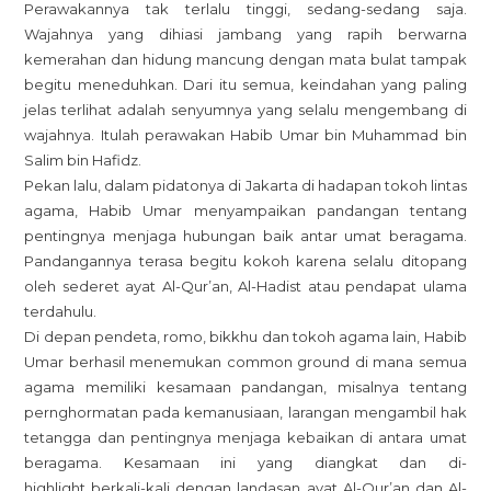
Perawakannya tak terlalu tinggi, sedang-sedang saja.
Umar
Wajahnya yang dihiasi jambang yang rapih berwarna
Bin
kemerahan dan hidung mancung dengan mata bulat tampak
Hafidz
begitu meneduhkan. Dari itu semua, keindahan yang paling
jelas terlihat adalah senyumnya yang selalu mengembang di
wajahnya. Itulah perawakan Habib Umar bin Muhammad bin
Salim bin Hafidz.
Pekan lalu, dalam pidatonya di Jakarta di hadapan tokoh lintas
agama, Habib Umar menyampaikan pandangan tentang
pentingnya menjaga hubungan baik antar umat beragama.
Pandangannya terasa begitu kokoh karena selalu ditopang
oleh sederet ayat Al-Qur’an, Al-Hadist atau pendapat ulama
terdahulu.
Di depan pendeta, romo, bikkhu dan tokoh agama lain, Habib
Umar berhasil menemukan common ground di mana semua
agama memiliki kesamaan pandangan, misalnya tentang
pernghormatan pada kemanusiaan, larangan mengambil hak
tetangga dan pentingnya menjaga kebaikan di antara umat
beragama. Kesamaan ini yang diangkat dan di-
highlight berkali-kali dengan landasan ayat Al-Qur’an dan Al-