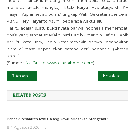
Indonesia dibuktikan dengan komitmen beliau secara terus-
menerus untuk mengkaji kitab karya Hadratusyeikh KH
Hasyim Asy’ari setiap bulan,” ungkap Wakil Sekretaris Jenderal
PBNU Hery Haryanto Azumi, beberapa waktu lalu.
Hal itu adalah suatu bukti nyata bahwa Indonesia menempati
posisi yang sangat spesial di hati Habib Umar bin Hafidz. Lebih
dari itu, kata Hery, Habib Umar meyakini bahwa kebangkitan
Islam di masa depan akan datang dari Indonesia. (Ahmad
Rozali)
(Sumber:
NU Online, www.alhabibomar.com
)
Navigasi
Amanat Ketum PBNU Menyambut Hari Santri 2018
Kesaktiannya Membelokkan Arah Uang ala Gus Dur
pos
RELATED POSTS
Pondok Pesantren Kyai Galang Sewu, Sudahkah Mengenal?
4 Agustus 2020