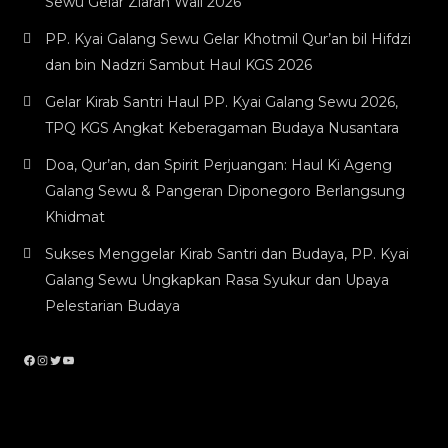
Sewu Gelar Ziarah Wali 2026
PP. Kyai Galang Sewu Gelar Khotmil Qur’an bil Hifdzi
dan bin Nadzri Sambut Haul KGS 2026
Gelar Kirab Santri Haul PP. Kyai Galang Sewu 2026,
TPQ KGS Angkat Keberagaman Budaya Nusantara
Doa, Qur’an, dan Spirit Perjuangan: Haul Ki Ageng
Galang Sewu & Pangeran Diponegoro Berlangsung
Khidmat
Sukses Menggelar Kirab Santri dan Budaya, PP. Kyai
Galang Sewu Ungkapkan Rasa Syukur dan Upaya
Pelestarian Budaya
Facebook
Instagram
Twitter
YouTube