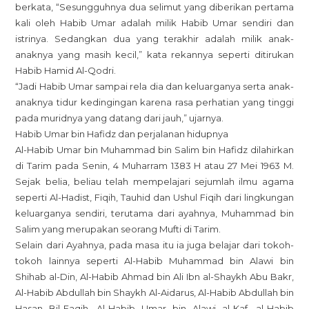
berkata, “Sesungguhnya dua selimut yang diberikan pertama
kali oleh Habib Umar adalah milik Habib Umar sendiri dan
istrinya. Sedangkan dua yang terakhir adalah milik anak-
anaknya yang masih kecil,” kata rekannya seperti ditirukan
Habib Hamid Al-Qodri.
“Jadi Habib Umar sampai rela dia dan keluarganya serta anak-
anaknya tidur kedingingan karena rasa perhatian yang tinggi
pada muridnya yang datang dari jauh,” ujarnya.
Habib Umar bin Hafidz dan perjalanan hidupnya
Al-Habib Umar bin Muhammad bin Salim bin Hafidz dilahirkan
di Tarim pada Senin, 4 Muharram 1383 H atau 27 Mei 1963 M.
Sejak belia, beliau telah mempelajari sejumlah ilmu agama
seperti Al-Hadist, Fiqih, Tauhid dan Ushul Fiqih dari lingkungan
keluarganya sendiri, terutama dari ayahnya, Muhammad bin
Salim yang merupakan seorang Mufti di Tarim.
Selain dari Ayahnya, pada masa itu ia juga belajar dari tokoh-
tokoh lainnya seperti Al-Habib Muhammad bin Alawi bin
Shihab al-Din, Al-Habib Ahmad bin Ali Ibn al-Shaykh Abu Bakr,
Al-Habib Abdullah bin Shaykh Al-Aidarus, Al-Habib Abdullah bin
Hasan Bil-Faqih, Al-Habib Umar bin Alawi al-Kaf, al-Habib