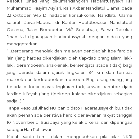
Resolusi Jihad yang dikumandangkan Hadaratussyekh KH
Muhammad Hasyim Asy’ari, Rais Akbar Nahdlatul Ulama, pada
22 Oktober 1945. Di hadapan konsul-konsul Nahdlatul Ulama
seluruh Jawa-Madura, di Kantor Hoofdbestuur Nahdlatoel
Oelama, Jalan Boeboetan VI/2 Soerabaja, Fatwa Resolusi
Jihad NU digaungkan Hadaratussyekh dengan pidato yang
menggetarkan:
“…Berperang menolak dan melawan pendjadjah itoe fardloe
‘ain (jang haroes dikerdjakan oleh tiap-tiap orang Islam, laki-
laki, perempoean, anak-anak, bersendjata ataoe tidak) bagi
jang berada dalam djarak lingkaran 94 km dari tempat
masoek dan kedoedoekan moesoeh. Bagi orang-orang jang
berada di loear djarak lingkaran tadi, kewadjiban itoe djadi
fardloe kifayah (jang tjoekoep kalaoe dikerdjakan sebagian
sadja…).”
Tanpa Resolusi Jihad NU dan pidato Hadaratussyekh itu, tidak
akan pernah ada peristiwa heroik perlawanan rakyat tanggal
10 November di Surabaya yang kelak dikenal dan diperingati
sebagai Hari Pahlawan.
Kiprah santri teruji dalam mengokohkan pilar-pilar NKRI