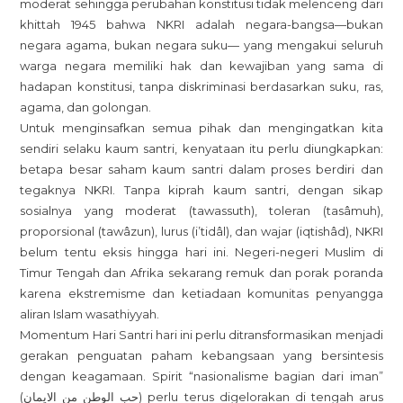
moderat sehingga perubahan konstitusi tidak melenceng dari
khittah 1945 bahwa NKRI adalah negara-bangsa—bukan
negara agama, bukan negara suku— yang mengakui seluruh
warga negara memiliki hak dan kewajiban yang sama di
hadapan konstitusi, tanpa diskriminasi berdasarkan suku, ras,
agama, dan golongan.
Untuk menginsafkan semua pihak dan mengingatkan kita
sendiri selaku kaum santri, kenyataan itu perlu diungkapkan:
betapa besar saham kaum santri dalam proses berdiri dan
tegaknya NKRI. Tanpa kiprah kaum santri, dengan sikap
sosialnya yang moderat (tawassuth), toleran (tasâmuh),
proporsional (tawâzun), lurus (i’tidâl), dan wajar (iqtishâd), NKRI
belum tentu eksis hingga hari ini. Negeri-negeri Muslim di
Timur Tengah dan Afrika sekarang remuk dan porak poranda
karena ekstremisme dan ketiadaan komunitas penyangga
aliran Islam wasathiyyah.
Momentum Hari Santri hari ini perlu ditransformasikan menjadi
gerakan penguatan paham kebangsaan yang bersintesis
dengan keagamaan. Spirit “nasionalisme bagian dari iman”
(حب الوطن من الايمان) perlu terus digelorakan di tengah arus