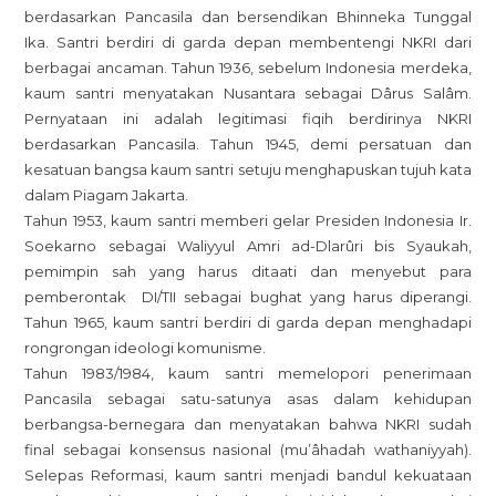
berdasarkan Pancasila dan bersendikan Bhinneka Tunggal
Ika. Santri berdiri di garda depan membentengi NKRI dari
berbagai ancaman. Tahun 1936, sebelum Indonesia merdeka,
kaum santri menyatakan Nusantara sebagai Dârus Salâm.
Pernyataan ini adalah legitimasi fiqih berdirinya NKRI
berdasarkan Pancasila. Tahun 1945, demi persatuan dan
kesatuan bangsa kaum santri setuju menghapuskan tujuh kata
dalam Piagam Jakarta.
Tahun 1953, kaum santri memberi gelar Presiden Indonesia Ir.
Soekarno sebagai Waliyyul Amri ad-Dlarûri bis Syaukah,
pemimpin sah yang harus ditaati dan menyebut para
pemberontak DI/TII sebagai bughat yang harus diperangi.
Tahun 1965, kaum santri berdiri di garda depan menghadapi
rongrongan ideologi komunisme.
Tahun 1983/1984, kaum santri memelopori penerimaan
Pancasila sebagai satu-satunya asas dalam kehidupan
berbangsa-bernegara dan menyatakan bahwa NKRI sudah
final sebagai konsensus nasional (mu’âhadah wathaniyyah).
Selepas Reformasi, kaum santri menjadi bandul kekuataan