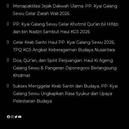
Menapaktilasi Jejak Dakwah Ulama: PP. Kyai Galang
Sewu Gelar Ziarah Wali 2026
PP. Kyai Galang Sewu Gelar Khotmil Qur’an bil Hifdzi
dan bin Nadzri Sambut Haul KGS 2026
Gelar Kirab Santri Haul PP. Kyai Galang Sewu 2026,
TPQ KGS Angkat Keberagaman Budaya Nusantara
Doa, Qur’an, dan Spirit Perjuangan: Haul Ki Ageng
Galang Sewu & Pangeran Diponegoro Berlangsung
Khidmat
Sukses Menggelar Kirab Santri dan Budaya, PP. Kyai
Galang Sewu Ungkapkan Rasa Syukur dan Upaya
Pelestarian Budaya
Facebook
Instagram
Twitter
YouTube