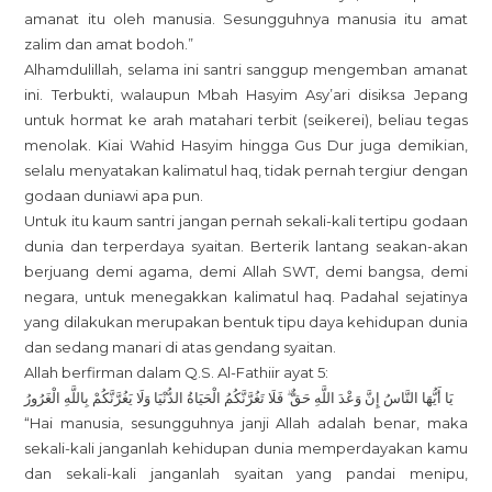
amanat itu oleh manusia. Sesungguhnya manusia itu amat
zalim dan amat bodoh.”
Alhamdulillah, selama ini santri sanggup mengemban amanat
ini. Terbukti, walaupun Mbah Hasyim Asy’ari disiksa Jepang
untuk hormat ke arah matahari terbit (seikerei), beliau tegas
menolak. Kiai Wahid Hasyim hingga Gus Dur juga demikian,
selalu menyatakan kalimatul haq, tidak pernah tergiur dengan
godaan duniawi apa pun.
Untuk itu kaum santri jangan pernah sekali-kali tertipu godaan
dunia dan terperdaya syaitan. Berterik lantang seakan-akan
berjuang demi agama, demi Allah SWT, demi bangsa, demi
negara, untuk menegakkan kalimatul haq. Padahal sejatinya
yang dilakukan merupakan bentuk tipu daya kehidupan dunia
dan sedang manari di atas gendang syaitan.
Allah berfirman dalam Q.S. Al-Fathiir ayat 5:
يَا أَيُّهَا النَّاسُ إِنَّ وَعْدَ اللَّهِ حَقٌّ ۖ فَلَا تَغُرَّنَّكُمُ الْحَيَاةُ الدُّنْيَا وَلَا يَغُرَّنَّكُمْ بِاللَّهِ الْغَرُورُ
“Hai manusia, sesungguhnya janji Allah adalah benar, maka
sekali-kali janganlah kehidupan dunia memperdayakan kamu
dan sekali-kali janganlah syaitan yang pandai menipu,