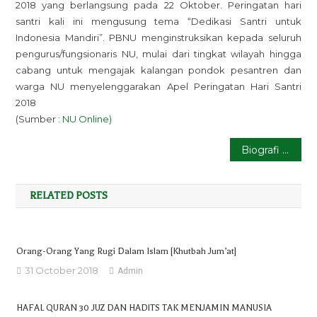
2018 yang berlangsung pada 22 Oktober. Peringatan hari
santri kali ini mengusung tema “Dedikasi Santri untuk
Indonesia Mandiri”. PBNU menginstruksikan kepada seluruh
pengurus/fungsionaris NU, mulai dari tingkat wilayah hingga
cabang untuk mengajak kalangan pondok pesantren dan
warga NU menyelenggarakan Apel Peringatan Hari Santri
2018
(Sumber :
NU Online)
Post
Biografi Habib Umar bin Hafidz
navigation
RELATED POSTS
Orang-Orang Yang Rugi Dalam Islam [Khutbah Jum’at]
31 October 2018
Admin
HAFAL QURAN 30 JUZ DAN HADlTS TAK MENJAMIN MANUSIA