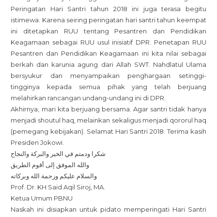
Peringatan Hari Santri tahun 2018 ini juga terasa begitu
istimewa. Karena seiring peringatan hari santri tahun keempat
ini ditetapkan RUU tentang Pesantren dan Pendidikan
Keagamaan sebagai RUU usul inisiatif DPR. Penetapan RUU
Pesantren dan Pendidikan Keagamaan ini kita nilai sebagai
berkah dan karunia agung dari Allah SWT. Nahdlatul Ulama
bersyukur dan menyampaikan penghargaan setinggi-
tingginya kepada semua pihak yang telah berjuang
melahirkan rancangan undang-undang ini di DPR.
Akhirnya, mari kita berjuang bersama. Agar santri tidak hanya
menjadi shoutul haq, melainkan sekaligus menjadi qororul haq
(pemegang kebijakan). Selamat Hari Santri 2018. Terima kasih
Presiden Jokowi.
شكرا ودمتم في الخير والبركة والنجاح
والله الموفق إلى أقوم الطريق
والسلام عليكم ورحمة الله وبركاته
Prof. Dr. KH Said Aqil Siroj, MA.
Ketua Umum PBNU
Naskah ini disiapkan untuk pidato memperingati Hari Santri