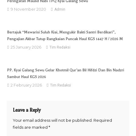
Peringatan Maulid Nabi TPQ Kyai Galang Sewu
9 November 2020
Admin
Bertajuk “Mewarisi Suluh Kiai, Mengukir Bakti Santri Berdikari”,
Pengajian Akbar Tutup Rangkaian Puncak Haul KGS 1447 H / 2026 M
25 January 2026
Tim Redaksi
PP. Kyai Galang Sewu Gelar Khotmil Qur’an Bil Hifdzi Dan Bin Nadzri
Sambut Haul KGS 2026
2 February 2026
Tim Redaksi
Leave a Reply
Your email address will not be published.
Required
fields are marked
*