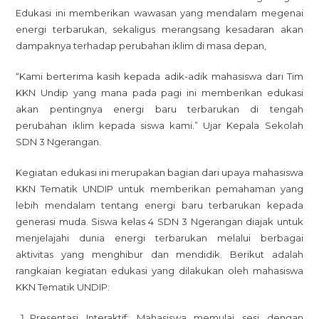
Undip
Edukasi ini memberikan wawasan yang mendalam megenai
Berikan
energi terbarukan, sekaligus merangsang kesadaran akan
Edukasi
dampaknya terhadap perubahan iklim di masa depan,
Energi
Baru
“Kami berterima kasih kepada adik-adik mahasiswa dari Tim
Terbaruk
KKN Undip yang mana pada pagi ini memberikan edukasi
Kepada
akan pentingnya energi baru terbarukan di tengah
Siswa
perubahan iklim kepada siswa kami.” Ujar Kepala Sekolah
Kelas
SDN 3 Ngerangan.
4
SDN
Kegiatan edukasi ini merupakan bagian dari upaya mahasiswa
3
KKN Tematik UNDIP untuk memberikan pemahaman yang
Ngerang
lebih mendalam tentang energi baru terbarukan kepada
generasi muda. Siswa kelas 4 SDN 3 Ngerangan diajak untuk
menjelajahi dunia energi terbarukan melalui berbagai
aktivitas yang menghibur dan mendidik. Berikut adalah
rangkaian kegiatan edukasi yang dilakukan oleh mahasiswa
KKN Tematik UNDIP:
Presentasi Interaktif: Mahasiswa memulai sesi dengan