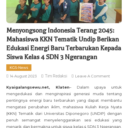
Menyongsong Indonesia Terang 2045:
Mahasiswa KKN Tematik Undip Berikan
Edukasi Energi Baru Terbarukan Kepada
Siswa Kelas 4 SDN 3 Ngerangan
KGS-News
On
14 August 2023
Tim Redaksi
Leave A Comment
Menyong
Kyaigalangsewu.net, Klaten
–
Dalam upaya untuk
Indonesia
mengedukasi dan menginspirasi generasi muda tentang
Terang
pentingnya energi baru terbarukan yang dapat membantu
2045:
mengatasi perubahan iklim, mahasiswa Kuliah Kerja Nyata
Mahasisw
(KKN) Tematik dari Universitas Diponegoro (UNDIP) dengan
KKN
penuh semangat menyelenggarakan sesi edukasi yang
Tematik
menarik dan bermakna untuk siswa kelas 4 SDN 3 Ngerangan.