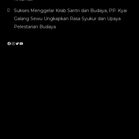
Sukses Menggelar Kirab Santri dan Budaya, PP. Kyai
Galang Sewu Ungkapkan Rasa Syukur dan Upaya
Pelestarian Budaya
Facebook
Instagram
Twitter
YouTube