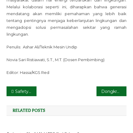
masyarakat dalam hal energi terbarukan dan lingkungan.
Melalui kolaborasi seperti ini, diharapkan bahwa generasi
mendatang akan memiliki pemahaman yang lebih baik
tentang pentingnya menjaga keberlanjutan lingkungan dan
mengadopsi solusi permasalahan sekitar yang ramah
lingkungan.
Penulis: Ashar Ali/Teknik Mesin Undip
Novia Sari Ristiawati, S.T., M.T.
(Dosen Pembimbing)
Editor: Hassa/KGS Red
Post
Safety First, Mahasiswa KKN Tematik UNDIP Menggelar Edukasi Penerapan K3: Melindungi Keselamatan dan Kesehatan di TPS 3R Avicena
Dongkrak Literasi Membaca Masyarakat: Mahasiswa KKN UNDIP Lakukan Pendampingan Revitalisasi Perpustakaan Desa
navigation
RELATED POSTS