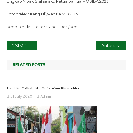
Ungkap Mbak Sisil selaku ketua panitia MOSIBA 2023.
Fotografer : Kang Ulil/Panitia MOSIBA
Reporter dan Editor : Mbak Desi/Red
Post
SIMPUL SUMBU PELITA
Antusiasme Santri KGS dalam Ikuti Imtihan Tahun Ajaran 2023/2024
navigation
RELATED POSTS
Haul Ke -2 Abah KH. M. Sam’ani Khoiruddin
31 July 2020
Admin