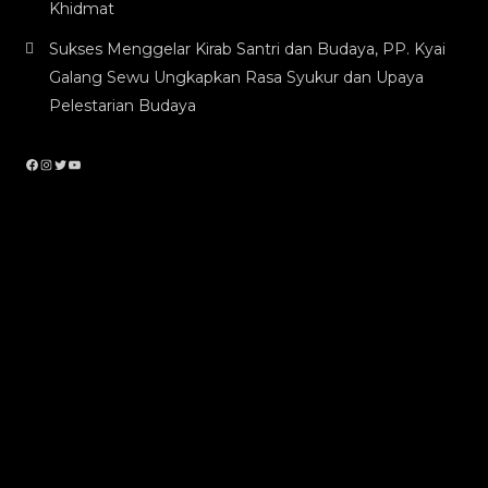
Khidmat
Sukses Menggelar Kirab Santri dan Budaya, PP. Kyai
Galang Sewu Ungkapkan Rasa Syukur dan Upaya
Pelestarian Budaya
Facebook
Instagram
Twitter
YouTube