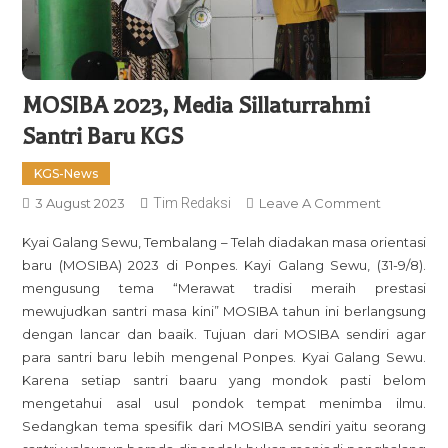
MOSIBA 2023, Media Sillaturrahmi
Santri Baru KGS
KGS-News
On
3 August 2023
Tim Redaksi
Leave A Comment
MOSIBA
Kyai Galang Sewu, Tembalang – Telah diadakan masa orientasi
2023,
baru (MOSIBA) 2023 di Ponpes. Kayi Galang Sewu, (31-9/8).
Media
mengusung tema “Merawat tradisi meraih prestasi
Sillaturra
mewujudkan santri masa kini” MOSIBA tahun ini berlangsung
Santri
dengan lancar dan baaik. Tujuan dari MOSIBA sendiri agar
Baru
para santri baru lebih mengenal Ponpes. Kyai Galang Sewu.
KGS
Karena setiap santri baaru yang mondok pasti belom
mengetahui asal usul pondok tempat menimba ilmu.
Sedangkan tema spesifik dari MOSIBA sendiri yaitu seorang