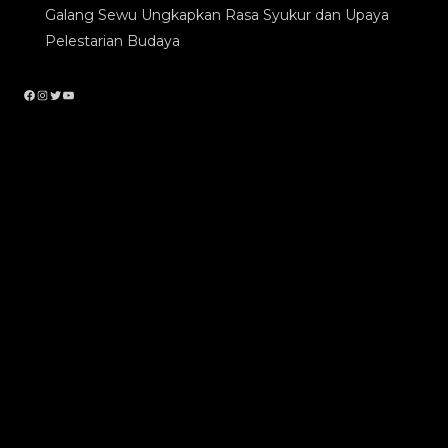
Galang Sewu Ungkapkan Rasa Syukur dan Upaya
Pelestarian Budaya
Facebook
Instagram
Twitter
YouTube