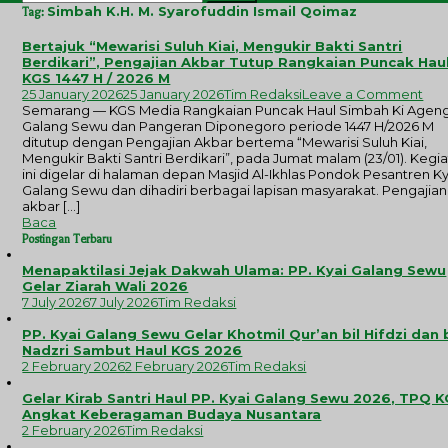
for:
Simbah K.H. M. Syarofuddin Ismail Qoimaz
Tag:
Bertajuk “Mewarisi Suluh Kiai, Mengukir Bakti Santri
Berdikari”, Pengajian Akbar Tutup Rangkaian Puncak Hau
KGS 1447 H / 2026 M
on
25 January 2026
25 January 2026
Tim Redaksi
Leave a Comment
Ber
Semarang — KGS Media Rangkaian Puncak Haul Simbah Ki Agen
“Me
Galang Sewu dan Pangeran Diponegoro periode 1447 H/2026 M
Sul
ditutup dengan Pengajian Akbar bertema “Mewarisi Suluh Kiai,
Kiai
Mengukir Bakti Santri Berdikari”, pada Jumat malam (23/01). Kegi
Men
ini digelar di halaman depan Masjid Al-Ikhlas Pondok Pesantren Ky
Bak
Galang Sewu dan dihadiri berbagai lapisan masyarakat. Pengajian
Sant
akbar […]
Berd
Baca
Pen
Postingan Terbaru
Akb
Tut
Menapaktilasi Jejak Dakwah Ulama: PP. Kyai Galang Sewu
Ran
Gelar Ziarah Wali 2026
Pun
7 July 2026
7 July 2026
Tim Redaksi
Hau
KG
PP. Kyai Galang Sewu Gelar Khotmil Qur’an bil Hifdzi dan 
144
Nadzri Sambut Haul KGS 2026
H
2 February 2026
2 February 2026
Tim Redaksi
/
202
Gelar Kirab Santri Haul PP. Kyai Galang Sewu 2026, TPQ 
M
Angkat Keberagaman Budaya Nusantara
2 February 2026
Tim Redaksi