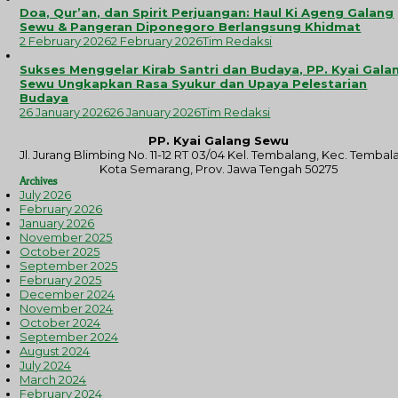
Doa, Qur’an, dan Spirit Perjuangan: Haul Ki Ageng Galang
Sewu & Pangeran Diponegoro Berlangsung Khidmat
2 February 2026
2 February 2026
Tim Redaksi
Sukses Menggelar Kirab Santri dan Budaya, PP. Kyai Gala
Sewu Ungkapkan Rasa Syukur dan Upaya Pelestarian
Budaya
26 January 2026
26 January 2026
Tim Redaksi
PP. Kyai Galang Sewu
Jl. Jurang Blimbing No. 11-12 RT 03/04 Kel. Tembalang, Kec. Tembal
Kota Semarang, Prov. Jawa Tengah 50275
Archives
July 2026
February 2026
January 2026
November 2025
October 2025
September 2025
February 2025
December 2024
November 2024
October 2024
September 2024
August 2024
July 2024
March 2024
February 2024