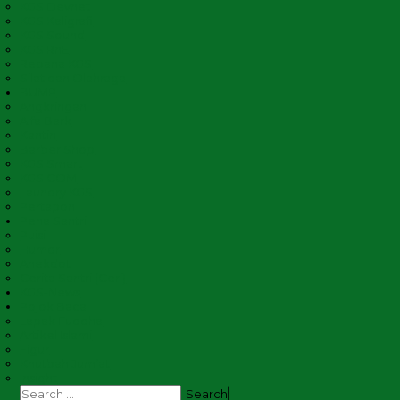
KGS Devnet
KGS Kaligrafi
KGS Sound
KGS RnE
Rebana KGS
Silat dan Olahraga
BUMP
Angkringan
Alfa Bark
Kantin
Barber Shop
KGS Smart
KGS COM
Laundry KGS
Pertapon
Pena Santri
Puisi
Humor
Anekdot
Cerita Santri (Ceri)
KGS-News
Pojok Baca
Lapak Fuqoha
Artikel Islami
Figur
Khutbah Jum’at
Insight
Search