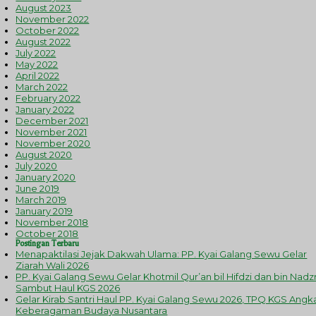
August 2023
November 2022
October 2022
August 2022
July 2022
May 2022
April 2022
March 2022
February 2022
January 2022
December 2021
November 2021
November 2020
August 2020
July 2020
January 2020
June 2019
March 2019
January 2019
November 2018
October 2018
Postingan Terbaru
Menapaktilasi Jejak Dakwah Ulama: PP. Kyai Galang Sewu Gelar
Ziarah Wali 2026
PP. Kyai Galang Sewu Gelar Khotmil Qur’an bil Hifdzi dan bin Nadzr
Sambut Haul KGS 2026
Gelar Kirab Santri Haul PP. Kyai Galang Sewu 2026, TPQ KGS Angk
Keberagaman Budaya Nusantara